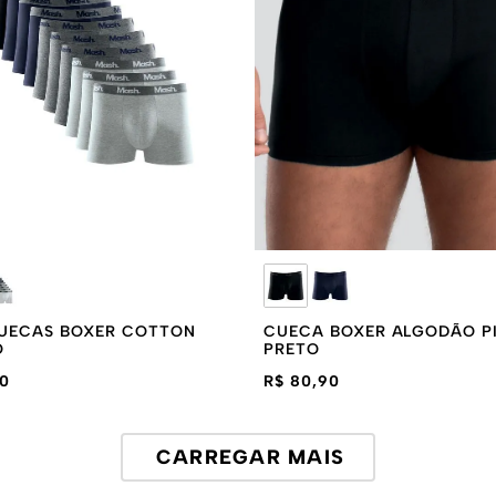
 CUECAS BOXER COTTON
CUECA BOXER ALGODÃO P
O
PRETO
90
R$ 80,90