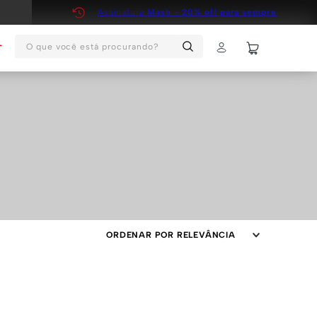
Assinatura
Mash - 20% off para sempre
O que você está procurando?
T
ORDENAR POR
RELEVÂNCIA