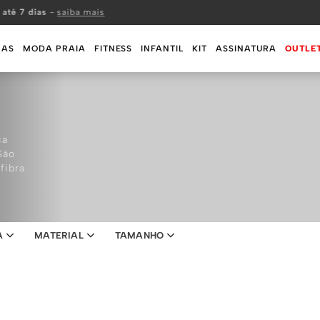
 até 7 dias
-
saiba mais
MAS
MODA PRAIA
FITNESS
INFANTIL
KIT
ASSINATURA
OUTLE
ca
São
fibra
A
MATERIAL
TAMANHO
SH
BASIC
ALGODÃO
CALVIN KLEIN
PP
COTTON
P
INFANTIL
MICROFIBRA
M
MODAL
G
SEM COSTURA
POLIAMIDA
GG
VISCOSE
XGG