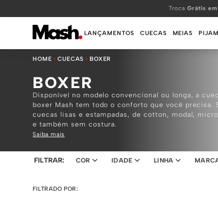
TERMOS MAIS BUSCADOS
Troca
Grátis em
1
º
KIT
LANÇAMENTOS
CUECAS
MEIAS
PIJA
2
º
INFANTIL
CUECAS
BOXER
3
º
BOXER
BOXER
4
º
KITS
Disponível no modelo convencional ou longa, a cue
5
º
SUNGA
boxer Mash tem todo o conforto que você precisa. 
cuecas lisas e estampadas, de cotton, modal, micro
6
º
CUECA
e também sem costura.
7
º
MEIA
Saiba mais
8
º
KIT CUECA
FILTRAR:
COR
IDADE
LINHA
MARC
9
º
KIT CUECAS
SORTIDO 05
ADULTO
ACTIVE
AZUL MEDIO
INFANTIL
MA
10
º
KIT CUECA BOXER
FILTRADO POR:
AMARELO
CASUAL
AZUL DENIN
AZUL DIESEL
LICENCIADOS
AZUL ESCURO