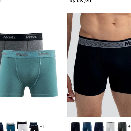
0
R$ 139,90
+
1
+