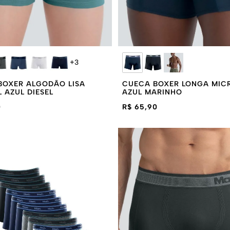
+
3
BOXER ALGODÃO LISA
CUECA BOXER LONGA MIC
L AZUL DIESEL
AZUL MARINHO
0
R$ 65,90