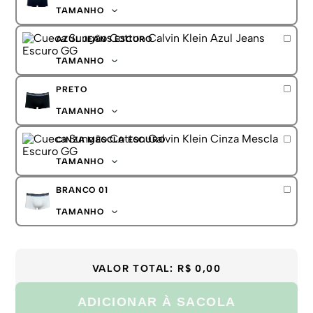
G
TAMANHO
GG
P
AZUL JEANS ESCURO
M
G
TAMANHO
GG
P
PRETO
M
G
TAMANHO
GG
P
CINZA MESCLA ESCURO
M
G
TAMANHO
GG
P
BRANCO 01
M
G
TAMANHO
GG
P
M
G
VALOR TOTAL:
R$ 0,00
GG
ADICIONAR À SACOLA