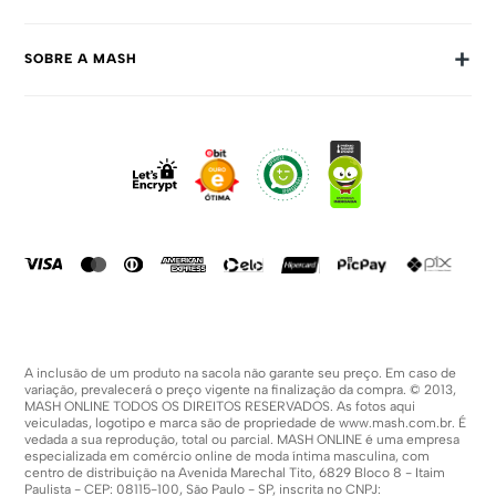
Trocas E Devoluções
+
SOBRE A MASH
Prazos E Entregas
Política De Privacidade
Sobre Nós
Dúvidas Frequentes
Trabalhe Conosco
Como Comprar
Fale Conosco
Formas De Pagamento
Compra Segura
Política De Promoções
A inclusão de um produto na sacola não garante seu preço. Em caso de
variação, prevalecerá o preço vigente na finalização da compra. © 2013,
MASH ONLINE TODOS OS DIREITOS RESERVADOS. As fotos aqui
veiculadas, logotipo e marca são de propriedade de
www.mash.com.br
. É
vedada a sua reprodução, total ou parcial. MASH ONLINE é uma empresa
especializada em comércio online de moda íntima masculina, com
centro de distribuição na Avenida Marechal Tito, 6829 Bloco 8 - Itaim
Paulista - CEP: 08115-100, São Paulo - SP, inscrita no CNPJ: