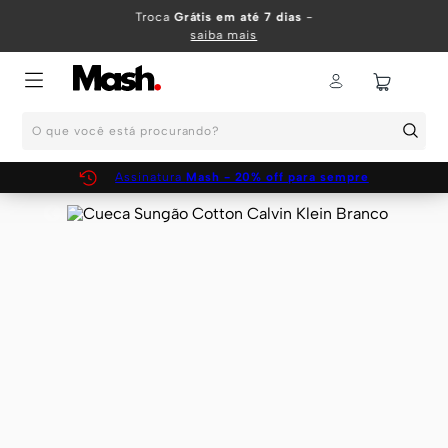
TERMOS MAIS BUSCADOS
Troca
Grátis em até 7 dias
-
saiba mais
1
º
KIT
2
º
INFANTIL
O que você está procurando?
3
º
BOXER
4
º
KITS
Assinatura
Mash - 20% off para sempre
5
º
SUNGA
6
º
CUECA
7
º
MEIA
8
º
KIT CUECA
9
º
KIT CUECAS
10
º
KIT CUECA BOXER