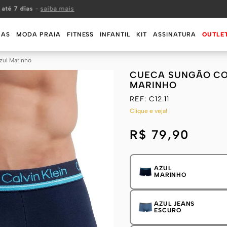
 até 7 dias
-
saiba mais
MAS
MODA PRAIA
FITNESS
INFANTIL
KIT
ASSINATURA
OUTLE
zul Marinho
CUECA SUNGÃO CO
MARINHO
REF:
C12.11
Clique e veja!
R$ 79,90
AZUL
MARINHO
AZUL JEANS
ESCURO