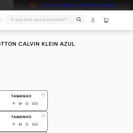
Assinatura
Mash - 20% off para sempre
O que você está procurando?
T
TTON CALVIN KLEIN AZUL
TAMANHO
P
M
G
GG
TAMANHO
P
M
G
GG