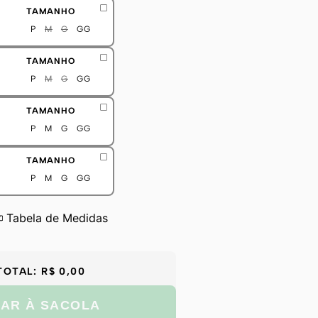
TAMANHO
P
M
G
GG
TAMANHO
P
M
G
GG
TAMANHO
P
M
G
GG
TAMANHO
P
M
G
GG
Tabela de Medidas
TOTAL:
R$ 0,00
NAR À SACOLA