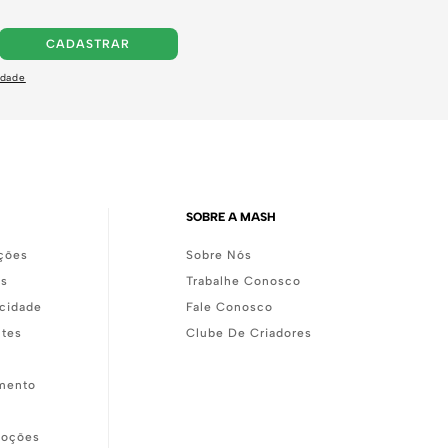
CADASTRAR
idade
SOBRE A MASH
ções
Sobre Nós
as
Trabalhe Conosco
acidade
Fale Conosco
ntes
Clube De Criadores
mento
moções