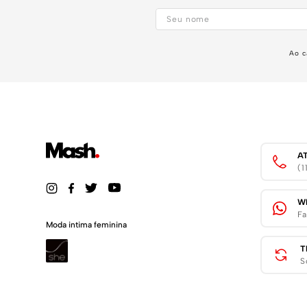
Ao c
A
(
W
Fa
Moda intima feminina
T
S