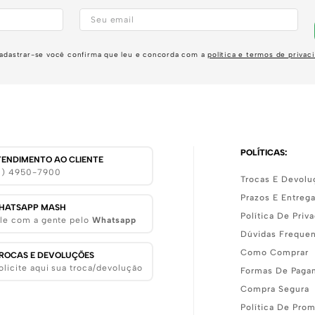
adastrar-se você confirma que leu e concorda com a
política e termos de privac
POLÍTICAS:
TENDIMENTO AO CLIENTE
11) 4950-7900
Trocas E Devolu
Prazos E Entreg
HATSAPP MASH
Política De Priv
le com a gente pelo
Whatsapp
Dúvidas Freque
Como Comprar
ROCAS E DEVOLUÇÕES
olicite aqui sua troca/devolução
Formas De Paga
Compra Segura
Política De Pro