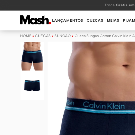
TERMOS MAIS BUSCADOS
Troca
Grátis em
1
º
KIT
LANÇAMENTOS
CUECAS
MEIAS
PIJA
2
º
INFANTIL
CUECAS
SUNGÃO
Cueca Sungão Cotton Calvin Klein A
3
º
BOXER
4
º
KITS
5
º
SUNGA
6
º
CUECA
7
º
MEIA
8
º
KIT CUECA
9
º
KIT CUECAS
10
º
KIT CUECA BOXER