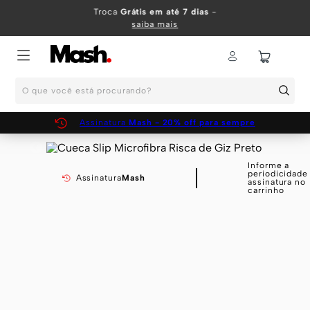
TERMOS MAIS BUSCADOS
Troca
Grátis em até 7 dias
-
saiba mais
1
º
KIT
2
º
INFANTIL
O que você está procurando?
3
º
BOXER
4
º
KITS
Assinatura
Mash - 20% off para sempre
5
º
CUECA
6
º
SUNGA
Informe a
periodicidade
Assinatura
Mash
assinatura no
7
º
MEIA
carrinho
8
º
KIT CUECA
9
º
KIT CUECAS
10
º
KIT CUECA BOXER