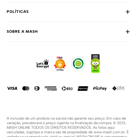
+
POLÍTICAS
Trocas E Devoluções
+
SOBRE A MASH
Prazos E Entregas
Política De Privacidade
Sobre Nós
Dúvidas Frequentes
Trabalhe Conosco
Como Comprar
Fale Conosco
Formas De Pagamento
Compra Segura
Política De Promoções
A inclusão de um produto na sacola não garante seu preço. Em caso de
variação, prevalecerá o preço vigente na finalização da compra. © 2013,
MASH ONLINE TODOS OS DIREITOS RESERVADOS. As fotos aqui
veiculadas, logotipo e marca são de propriedade de
www.mash.com.br
. É
vedada a sua reprodução, total ou parcial. MASH ONLINE é uma empresa