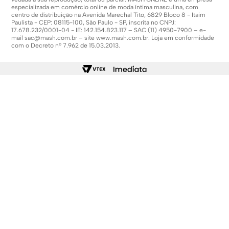
especializada em comércio online de moda íntima masculina, com
centro de distribuição na Avenida Marechal Tito, 6829 Bloco 8 - Itaim
Paulista - CEP: 08115-100, São Paulo - SP, inscrita no CNPJ:
17.678.232/0001-04 - IE: 142.154.823.117 – SAC (11) 4950-7900 – e-
mail
sac@mash.com.br
– site
www.mash.com.br
. Loja em conformidade
com o Decreto nº 7.962 de 15.03.2013.