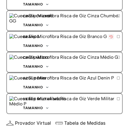
G
TAMANHO
GG
P
CINZA CHUMBO
M
G
TAMANHO
GG
P
BRANCO
M
G
TAMANHO
GG
P
CINZA MÉDIO
M
G
TAMANHO
GG
P
AZUL DENIN
M
G
TAMANHO
GG
P
VERDE MILITAR MÉDIO
M
G
TAMANHO
GG
P
Provador Virtual
Tabela de Medidas
M
G