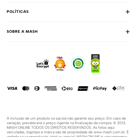
+
POLÍTICAS
Trocas E Devoluções
+
SOBRE A MASH
Prazos E Entregas
Política De Privacidade
Sobre Nós
Dúvidas Frequentes
Trabalhe Conosco
Como Comprar
Fale Conosco
Formas De Pagamento
Compra Segura
Política De Promoções
A inclusão de um produto na sacola não garante seu preço. Em caso de
variação, prevalecerá o preço vigente na finalização da compra. © 2013,
MASH ONLINE TODOS OS DIREITOS RESERVADOS. As fotos aqui
veiculadas, logotipo e marca são de propriedade de
www.mash.com.br
. É
vedada a sua reprodução, total ou parcial. MASH ONLINE é uma empresa