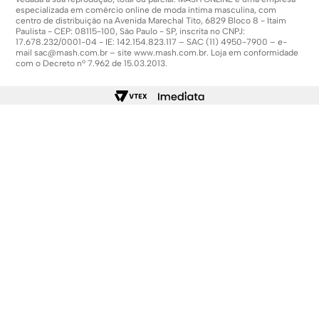
especializada em comércio online de moda íntima masculina, com
centro de distribuição na Avenida Marechal Tito, 6829 Bloco 8 - Itaim
Paulista - CEP: 08115-100, São Paulo - SP, inscrita no CNPJ:
17.678.232/0001-04 - IE: 142.154.823.117 – SAC (11) 4950-7900 – e-
mail
sac@mash.com.br
– site
www.mash.com.br
. Loja em conformidade
com o Decreto nº 7.962 de 15.03.2013.