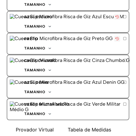
G
TAMANHO
GG
P
AZUL ESCURO
M
G
TAMANHO
GG
P
PRETO
M
G
TAMANHO
GG
P
CINZA CHUMBO
M
G
TAMANHO
GG
P
AZUL DENIN
M
G
TAMANHO
GG
P
VERDE MILITAR MÉDIO
M
G
TAMANHO
GG
P
Provador Virtual
Tabela de Medidas
M
G