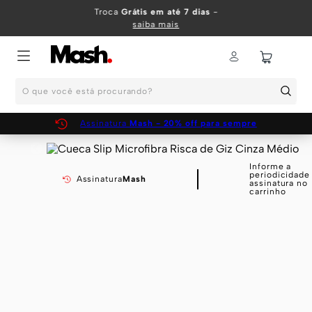
TERMOS MAIS BUSCADOS
Troca
Grátis em até 7 dias
-
saiba mais
1
º
KIT
2
º
INFANTIL
O que você está procurando?
3
º
BOXER
4
º
KITS
Assinatura
Mash - 20% off para sempre
5
º
SUNGA
6
º
CUECA
Informe a
periodicidade
Assinatura
Mash
assinatura no
7
º
MEIA
carrinho
8
º
KIT CUECA
9
º
KIT CUECAS
10
º
KIT CUECA BOXER