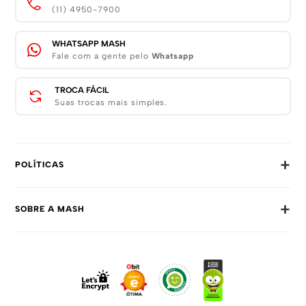
(11) 4950-7900
WHATSAPP MASH
Fale com a gente pelo
Whatsapp
TROCA FÁCIL
Suas trocas mais simples.
+
POLÍTICAS
Trocas E Devoluções
+
SOBRE A MASH
Prazos E Entregas
Política De Privacidade
Sobre Nós
Dúvidas Frequentes
Trabalhe Conosco
Como Comprar
Fale Conosco
Formas De Pagamento
Compra Segura