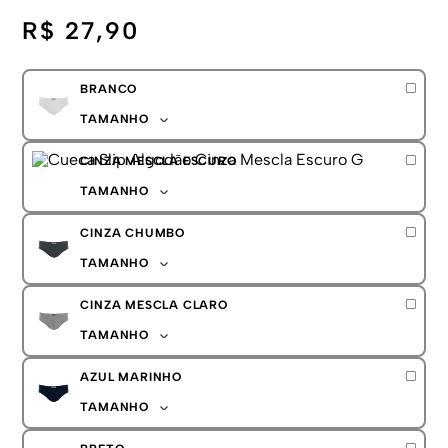
R$ 27,90
BRANCO
TAMANHO
P
CINZA MESCLA ESCURO
M
G
TAMANHO
GG
P
CINZA CHUMBO
M
G
TAMANHO
GG
P
CINZA MESCLA CLARO
M
G
TAMANHO
GG
P
AZUL MARINHO
M
G
TAMANHO
GG
P