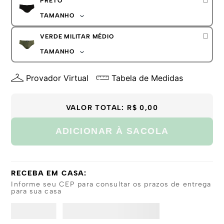
PRETO
M
G
TAMANHO
GG
P
VERDE MILITAR MÉDIO
M
G
TAMANHO
GG
P
Provador Virtual
Tabela de Medidas
M
G
GG
VALOR TOTAL:
R$ 0,00
ADICIONAR À SACOLA
RECEBA EM CASA:
Informe seu CEP para consultar os prazos de entrega
para sua casa