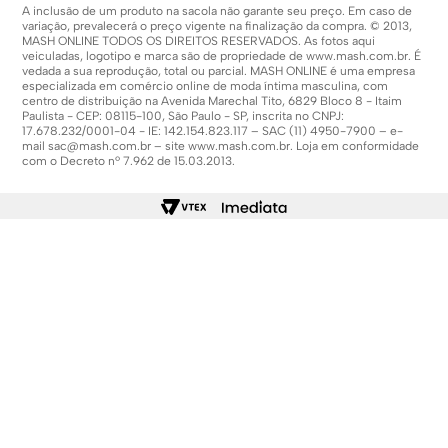
A inclusão de um produto na sacola não garante seu preço. Em caso de
variação, prevalecerá o preço vigente na finalização da compra. © 2013,
MASH ONLINE TODOS OS DIREITOS RESERVADOS. As fotos aqui
veiculadas, logotipo e marca são de propriedade de
www.mash.com.br
. É
vedada a sua reprodução, total ou parcial. MASH ONLINE é uma empresa
especializada em comércio online de moda íntima masculina, com
centro de distribuição na Avenida Marechal Tito, 6829 Bloco 8 - Itaim
Paulista - CEP: 08115-100, São Paulo - SP, inscrita no CNPJ:
17.678.232/0001-04 - IE: 142.154.823.117 – SAC (11) 4950-7900 – e-
mail
sac@mash.com.br
– site
www.mash.com.br
. Loja em conformidade
com o Decreto nº 7.962 de 15.03.2013.