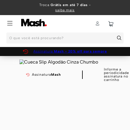
TERMOS MAIS BUSCADOS
Troca
Grátis em até 7 dias
-
saiba mais
1
º
KIT
2
º
INFANTIL
O que você está procurando?
3
º
BOXER
4
º
KITS
Assinatura
Mash - 20% off para sempre
5
º
SUNGA
6
º
CUECA
Informe a
periodicidade
Assinatura
Mash
assinatura no
7
º
MEIA
carrinho
8
º
KIT CUECA
9
º
KIT CUECAS
10
º
KIT CUECA BOXER