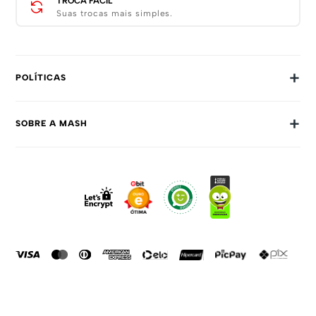
TROCA FÁCIL
Suas trocas mais simples.
+
POLÍTICAS
Trocas E Devoluções
+
SOBRE A MASH
Prazos E Entregas
Política De Privacidade
Sobre Nós
Dúvidas Frequentes
Trabalhe Conosco
Como Comprar
Fale Conosco
Formas De Pagamento
Compra Segura
Política De Promoções