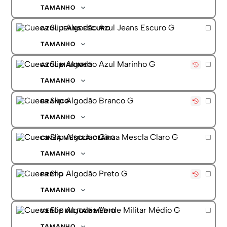
G
TAMANHO
GG
P
AZUL JEANS ESCURO
M
G
TAMANHO
GG
P
AZUL MARINHO
M
G
TAMANHO
GG
P
BRANCO
M
G
TAMANHO
GG
P
CINZA MESCLA CLARO
M
G
TAMANHO
GG
P
PRETO
M
G
TAMANHO
GG
P
VERDE MILITAR MÉDIO
M
G
TAMANHO