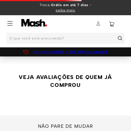
TERMOS MAIS BUSCADOS
Troca
Grátis em até 7 dias
-
saiba mais
1
º
KIT
2
º
INFANTIL
O que você está procurando?
3
º
BOXER
4
º
KITS
Assinatura
Mash - 20% off para sempre
5
º
SUNGA
6
º
CUECA
VEJA AVALIAÇÕES DE QUEM JÁ
7
º
MEIA
COMPROU
8
º
KIT CUECA
9
º
KIT CUECAS
10
º
KIT CUECA BOXER
NÃO PARE DE MUDAR