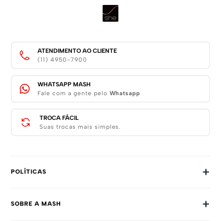
ATENDIMENTO AO CLIENTE
(11) 4950-7900
WHATSAPP MASH
Fale com a gente pelo
Whatsapp
TROCA FÁCIL
Suas trocas mais simples.
+
POLÍTICAS
Trocas E Devoluções
+
SOBRE A MASH
Prazos E Entregas
Política De Privacidade