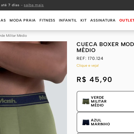
 até 7 dias
-
saiba mais
MAS
MODA PRAIA
FITNESS
INFANTIL
KIT
ASSINATURA
OUTLE
de Militar Médio
CUECA BOXER MODA
MÉDIO
REF:
170.124
Clique e veja!
R$ 45,90
VERDE
MILITAR
MÉDIO
AZUL
MARINHO