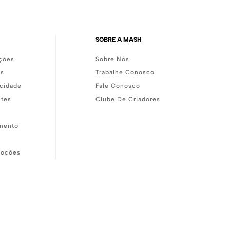
SOBRE A MASH
ções
Sobre Nós
as
Trabalhe Conosco
acidade
Fale Conosco
ntes
Clube De Criadores
mento
moções