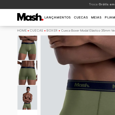
TERMOS MAIS BUSCADOS
Troca
Grátis em
1
º
KIT
LANÇAMENTOS
CUECAS
MEIAS
PIJA
2
º
INFANTIL
CUECAS
BOXER
Cueca Boxer Modal Elástico 35mm Ver
3
º
BOXER
4
º
KITS
5
º
SUNGA
6
º
CUECA
7
º
MEIA
8
º
KIT CUECA
9
º
KIT CUECAS
10
º
KIT CUECA BOXER