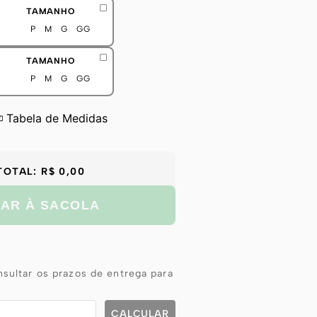
TAMANHO
P
M
G
GG
TAMANHO
P
M
G
GG
Tabela de Medidas
TOTAL:
R$ 0,00
NAR À SACOLA
sultar os prazos de entrega para