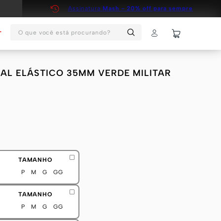
Assinatura
Mash - 20% off para sempre
O que você está procurando?
T
L ELÁSTICO 35MM VERDE MILITAR
TAMANHO
P
M
G
GG
TAMANHO
P
M
G
GG