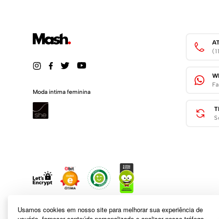
A
(
W
Fa
Moda intima feminina
T
S
Usamos cookies em nosso site para melhorar sua experiência de
usuário, fornecer conteúdo personalizado e analisar nosso tráfego.