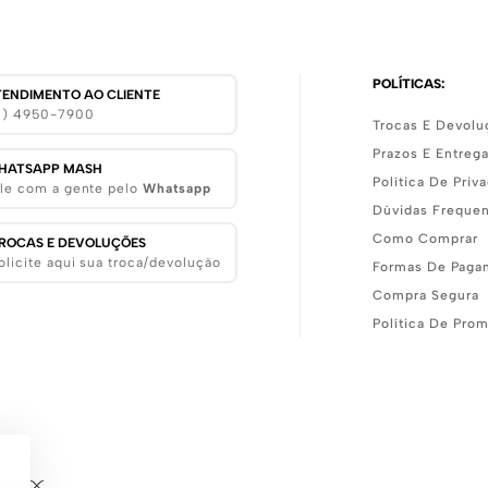
POLÍTICAS:
TENDIMENTO AO CLIENTE
11) 4950-7900
Trocas E Devolu
Prazos E Entreg
HATSAPP MASH
Política De Priv
le com a gente pelo
Whatsapp
Dúvidas Freque
Como Comprar
ROCAS E DEVOLUÇÕES
olicite aqui sua troca/devolução
Formas De Paga
Compra Segura
Política De Pro