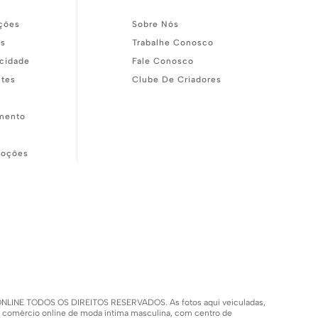
ções
Sobre Nós
as
Trabalhe Conosco
acidade
Fale Conosco
ntes
Clube De Criadores
mento
moções
SH ONLINE TODOS OS DIREITOS RESERVADOS. As fotos aqui veiculadas,
m comércio online de moda íntima masculina, com centro de