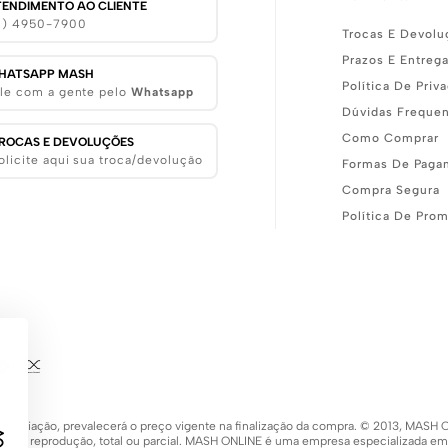
TENDIMENTO AO CLIENTE
11) 4950-7900
Trocas E Devolu
Prazos E Entreg
HATSAPP MASH
Política De Priv
le com a gente pelo
Whatsapp
Dúvidas Freque
Como Comprar
ROCAS E DEVOLUÇÕES
olicite aqui sua troca/devolução
Formas De Paga
Compra Segura
Política De Pro
 de variação, prevalecerá o preço vigente na finalização da compra. © 2013, MA
 a sua reprodução, total ou parcial. MASH ONLINE é uma empresa especializada e