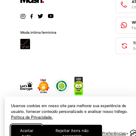
A
(
W
Fa
Moda intima feminina
T
S
Usamos cookies em nosso site para melhorar sua experiência de
usuário, fornecer conteúdo personalizado e analisar nosso tráfego.
Política de Privacidade.
A inclusão de um produto na sacola não garante seu preço. Em caso
Aceitar
Rejeitar itens não
Preferências
logotipo e marca são de propriedade de
www.mash.com.br
. É vedada