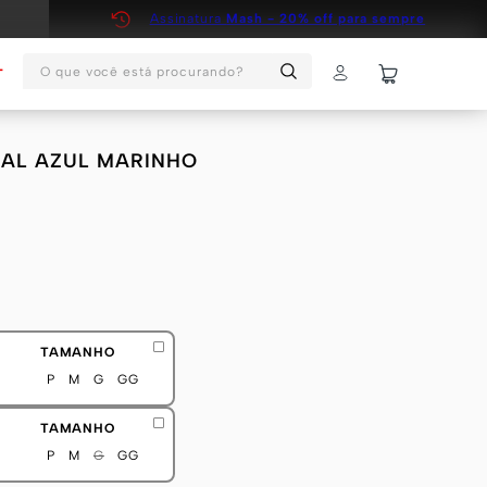
Assinatura
Mash - 20% off para sempre
O que você está procurando?
T
AL AZUL MARINHO
TAMANHO
P
M
G
GG
TAMANHO
P
M
G
GG