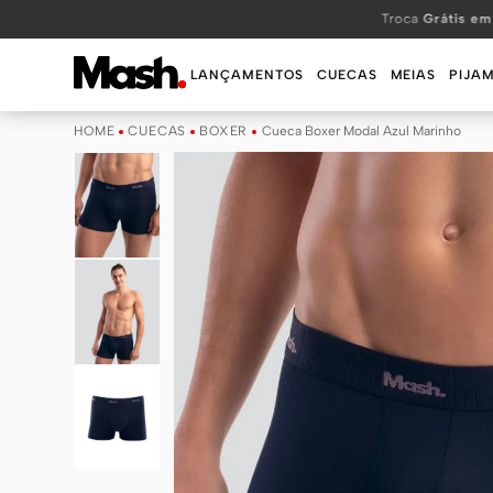
TERMOS MAIS BUSCADOS
Troca
Grátis em
1
º
KIT
LANÇAMENTOS
CUECAS
MEIAS
PIJA
2
º
INFANTIL
CUECAS
BOXER
Cueca Boxer Modal Azul Marinho
3
º
BOXER
4
º
KITS
5
º
SUNGA
6
º
CUECA
7
º
MEIA
8
º
KIT CUECA
9
º
KIT CUECAS
10
º
KIT CUECA BOXER