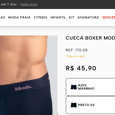
 até 7 dias
-
saiba mais
MAS
MODA PRAIA
FITNESS
INFANTIL
KIT
ASSINATURA
OUTLE
CUECA BOXER MOD
REF:
170.05
Clique e veja!
R$ 45,90
AZUL
MARINHO
PRETO 02