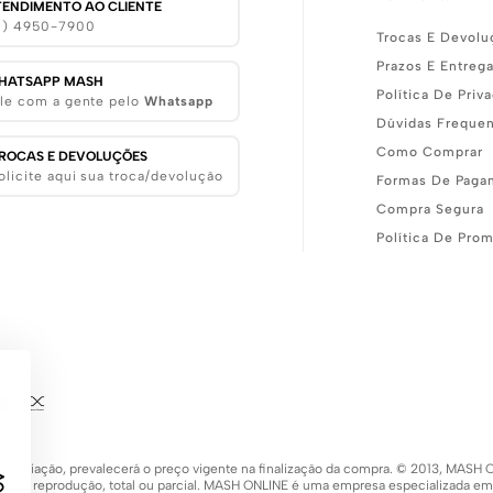
TENDIMENTO AO CLIENTE
11) 4950-7900
Trocas E Devolu
Prazos E Entreg
HATSAPP MASH
Política De Priv
le com a gente pelo
Whatsapp
Dúvidas Freque
Como Comprar
ROCAS E DEVOLUÇÕES
olicite aqui sua troca/devolução
Formas De Paga
Compra Segura
Política De Pro
 de variação, prevalecerá o preço vigente na finalização da compra. © 2013, MA
 a sua reprodução, total ou parcial. MASH ONLINE é uma empresa especializada e