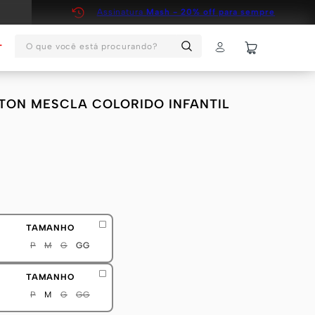
Assinatura
Mash - 20% off para sempre
O que você está procurando?
T
TON MESCLA COLORIDO INFANTIL
TAMANHO
P
M
G
GG
TAMANHO
P
M
G
GG