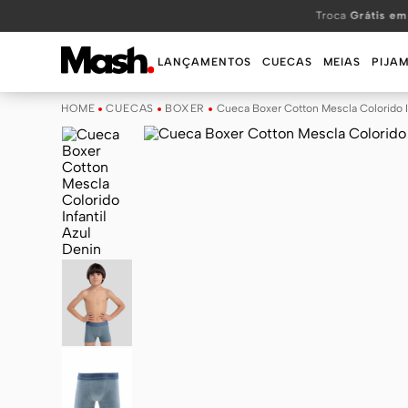
TERMOS MAIS BUSCADOS
Troca
Grátis em
1
º
KIT
LANÇAMENTOS
CUECAS
MEIAS
PIJA
2
º
INFANTIL
CUECAS
BOXER
Cueca Boxer Cotton Mescla Colorido I
3
º
BOXER
4
º
KITS
5
º
SUNGA
6
º
CUECA
7
º
MEIA
8
º
KIT CUECA
9
º
KIT CUECAS
10
º
KIT CUECA BOXER