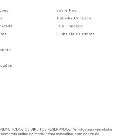
ções
Sobre Nós
as
Trabalhe Conosco
acidade
Fale Conosco
ntes
Clube De Criadores
mento
moções
SH ONLINE TODOS OS DIREITOS RESERVADOS. As fotos aqui veiculadas,
m comércio online de moda íntima masculina, com centro de