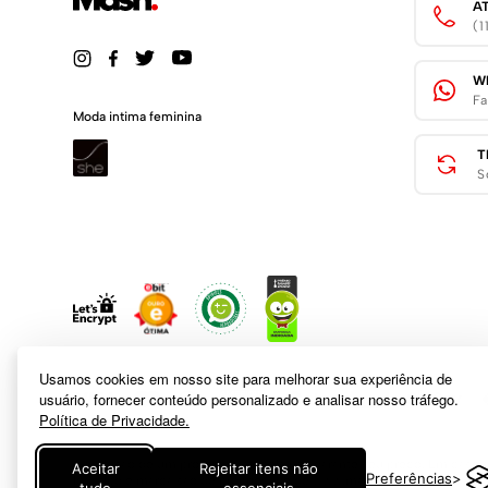
A
(
W
Fa
Moda intima feminina
T
S
Usamos cookies em nosso site para melhorar sua experiência de
usuário, fornecer conteúdo personalizado e analisar nosso tráfego.
Política de Privacidade.
A inclusão de um produto na sacola não garante seu preço. Em caso
Aceitar
Rejeitar itens não
Preferências
logotipo e marca são de propriedade de
www.mash.com.br
. É vedada