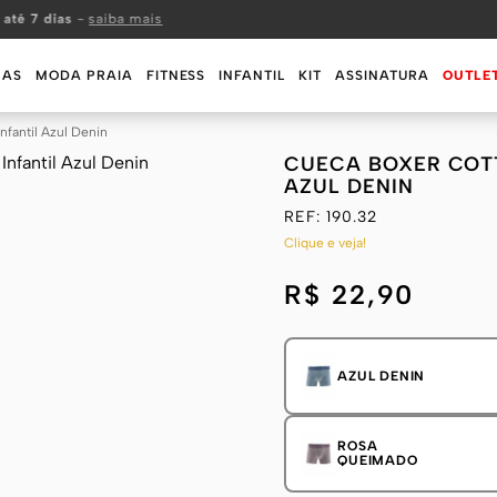
 até 7 dias
-
saiba mais
MAS
MODA PRAIA
FITNESS
INFANTIL
KIT
ASSINATURA
OUTLE
nfantil Azul Denin
CUECA BOXER COT
AZUL DENIN
REF:
190.32
Clique e veja!
R$ 22,90
AZUL DENIN
ROSA
QUEIMADO