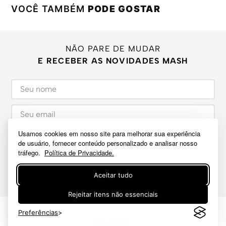
VOCÊ TAMBÉM
PODE GOSTAR
NÃO PARE DE MUDAR
E RECEBER AS NOVIDADES MASH
Usamos cookies em nosso site para melhorar sua experiência
de usuário, fornecer conteúdo personalizado e analisar nosso
CADASTRAR
tráfego.
Política de Privacidade.
Ao cadastrar-se você confirma que leu e concorda com a
política e
Aceitar tudo
termos de privacidade
Rejeitar itens não essenciais
Preferências