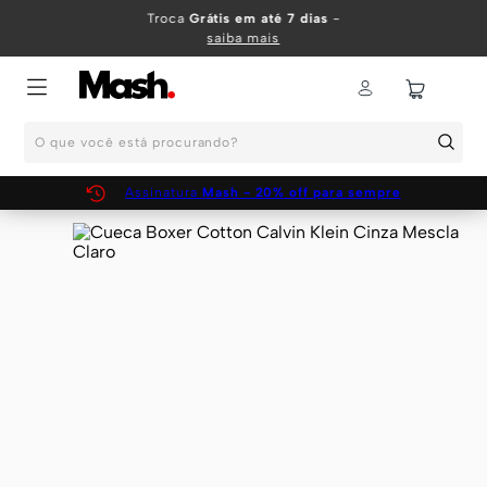
TERMOS MAIS BUSCADOS
Troca
Grátis em até 7 dias
-
saiba mais
1
º
KIT
2
º
INFANTIL
O que você está procurando?
3
º
BOXER
4
º
KITS
Assinatura
Mash - 20% off para sempre
5
º
SUNGA
6
º
CUECA
7
º
MEIA
8
º
KIT CUECA
9
º
KIT CUECAS
10
º
KIT CUECA BOXER