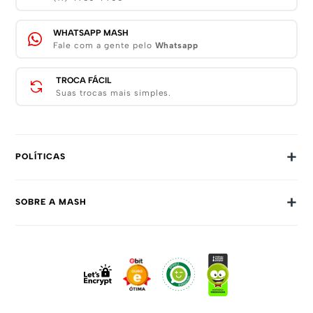
WHATSAPP MASH
Fale com a gente pelo
Whatsapp
TROCA FÁCIL
Suas trocas mais simples.
+
POLÍTICAS
Trocas E Devoluções
+
SOBRE A MASH
Prazos E Entregas
Política De Privacidade
Sobre Nós
Dúvidas Frequentes
Trabalhe Conosco
Como Comprar
Fale Conosco
Formas De Pagamento
Compra Segura