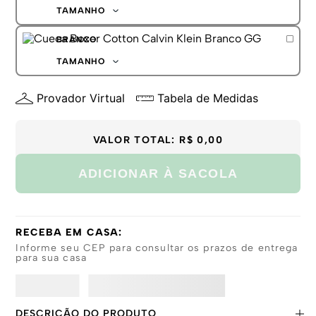
G
TAMANHO
GG
P
BRANCO
M
G
TAMANHO
GG
P
Provador Virtual
Tabela de Medidas
M
G
GG
VALOR TOTAL:
R$ 0,00
ADICIONAR À SACOLA
RECEBA EM CASA:
Informe seu CEP para consultar os prazos de entrega
para sua casa
DESCRIÇÃO DO PRODUTO