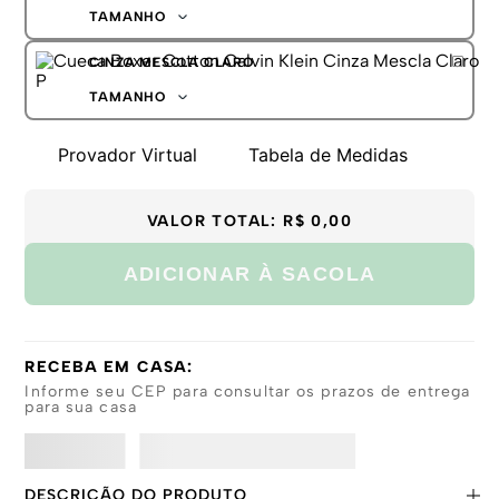
G
TAMANHO
GG
P
CINZA MESCLA CLARO
M
G
TAMANHO
GG
P
Provador Virtual
Tabela de Medidas
M
G
GG
VALOR TOTAL:
R$ 0,00
ADICIONAR À SACOLA
RECEBA EM CASA:
Informe seu CEP para consultar os prazos de entrega
para sua casa
DESCRIÇÃO DO PRODUTO