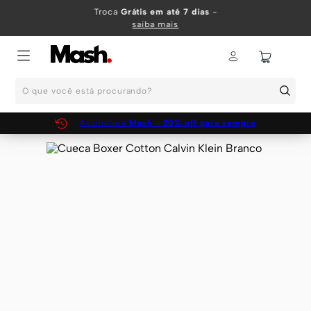
TERMOS MAIS BUSCADOS
Troca
Grátis em até 7 dias
-
saiba mais
1
º
KIT
2
º
INFANTIL
O que você está procurando?
3
º
BOXER
4
º
KITS
Assinatura
Mash - 20% off para sempre
5
º
SUNGA
6
º
CUECA
7
º
MEIA
8
º
KIT CUECA
9
º
KIT CUECAS
10
º
KIT CUECA BOXER