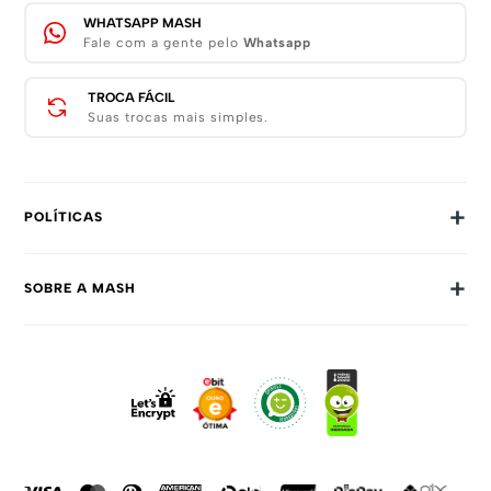
WHATSAPP MASH
Fale com a gente pelo
Whatsapp
TROCA FÁCIL
Suas trocas mais simples.
+
POLÍTICAS
Trocas E Devoluções
+
SOBRE A MASH
Prazos E Entregas
Política De Privacidade
Sobre Nós
Dúvidas Frequentes
Trabalhe Conosco
Como Comprar
Fale Conosco
Formas De Pagamento
Compra Segura
Política De Promoções