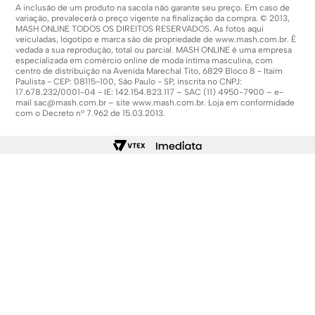
A inclusão de um produto na sacola não garante seu preço. Em caso de
variação, prevalecerá o preço vigente na finalização da compra. © 2013,
MASH ONLINE TODOS OS DIREITOS RESERVADOS. As fotos aqui
veiculadas, logotipo e marca são de propriedade de
www.mash.com.br
. É
vedada a sua reprodução, total ou parcial. MASH ONLINE é uma empresa
especializada em comércio online de moda íntima masculina, com
centro de distribuição na Avenida Marechal Tito, 6829 Bloco 8 - Itaim
Paulista - CEP: 08115-100, São Paulo - SP, inscrita no CNPJ:
17.678.232/0001-04 - IE: 142.154.823.117 – SAC (11) 4950-7900 – e-
mail
sac@mash.com.br
– site
www.mash.com.br
. Loja em conformidade
com o Decreto nº 7.962 de 15.03.2013.