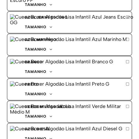
G
TAMANHO
GG
PP
PP
AZUL JEANS ESCURO
P
M
TAMANHO
G
P
GG
AZUL MARINHO
M
G
TAMANHO
GG
M
PP
BRANCO
GG
PP
TAMANHO
P
P
G
PRETO
M
G
TAMANHO
GG
P
PP
VERDE MILITAR MÉDIO
M
G
TAMANHO
GG
M
PP
AZUL DIESEL
PP
P
TAMANHO