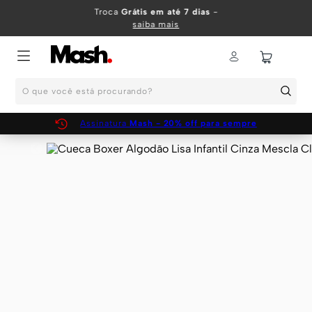
TERMOS MAIS BUSCADOS
Troca
Grátis em até 7 dias
-
saiba mais
1
º
KIT
2
º
INFANTIL
O que você está procurando?
3
º
BOXER
4
º
KITS
Assinatura
Mash - 20% off para sempre
5
º
SUNGA
6
º
CUECA
7
º
MEIA
8
º
KIT CUECA
9
º
KIT CUECAS
10
º
KIT CUECA BOXER