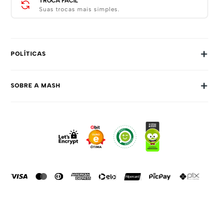
TROCA FÁCIL
Suas trocas mais simples.
+
POLÍTICAS
Trocas E Devoluções
+
SOBRE A MASH
Prazos E Entregas
Política De Privacidade
Sobre Nós
Dúvidas Frequentes
Trabalhe Conosco
Como Comprar
Fale Conosco
Formas De Pagamento
Compra Segura
Política De Promoções