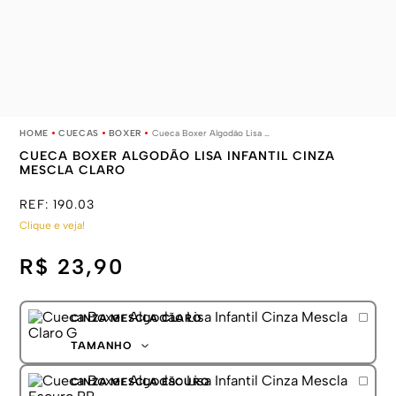
CUECAS
BOXER
Cueca Boxer Algodão Lisa Infantil Cinza Mescla Claro
CUECA BOXER ALGODÃO LISA INFANTIL CINZA
MESCLA CLARO
REF:
190.03
Clique e veja!
R$ 23,90
CINZA MESCLA CLARO
TAMANHO
P
CINZA MESCLA ESCURO
M