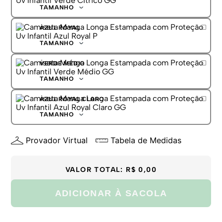
G
TAMANHO
GG
P
AZUL ROYAL
M
G
TAMANHO
GG
P
VERDE MÉDIO
M
G
TAMANHO
GG
P
AZUL ROYAL CLARO
M
G
TAMANHO
GG
P
Provador Virtual
Tabela de Medidas
M
G
GG
VALOR TOTAL:
R$ 0,00
ADICIONAR À SACOLA