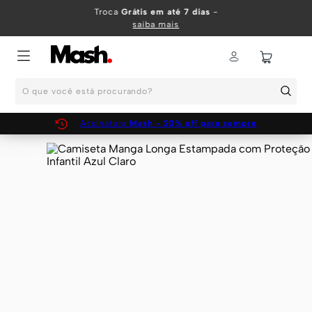
TERMOS MAIS BUSCADOS
Troca
Grátis em até 7 dias
-
saiba mais
1
º
KIT
2
º
INFANTIL
O que você está procurando?
3
º
BOXER
4
º
KITS
Assinatura
Mash - 20% off para sempre
5
º
SUNGA
6
º
CUECA
7
º
MEIA
8
º
KIT CUECA
9
º
KIT CUECAS
10
º
KIT CUECA BOXER