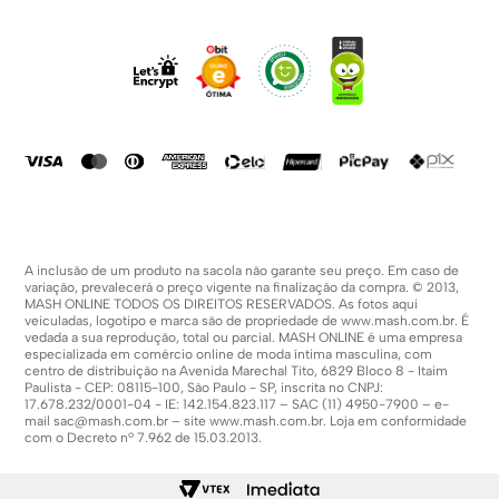
Sobre Nós
Dúvidas Frequentes
Trabalhe Conosco
Como Comprar
Fale Conosco
Formas De Pagamento
Compra Segura
Política De Promoções
A inclusão de um produto na sacola não garante seu preço. Em caso de
variação, prevalecerá o preço vigente na finalização da compra. © 2013,
MASH ONLINE TODOS OS DIREITOS RESERVADOS. As fotos aqui
veiculadas, logotipo e marca são de propriedade de
www.mash.com.br
. É
vedada a sua reprodução, total ou parcial. MASH ONLINE é uma empresa
especializada em comércio online de moda íntima masculina, com
centro de distribuição na Avenida Marechal Tito, 6829 Bloco 8 - Itaim
Paulista - CEP: 08115-100, São Paulo - SP, inscrita no CNPJ:
17.678.232/0001-04 - IE: 142.154.823.117 – SAC (11) 4950-7900 – e-
mail
sac@mash.com.br
– site
www.mash.com.br
. Loja em conformidade
com o Decreto nº 7.962 de 15.03.2013.