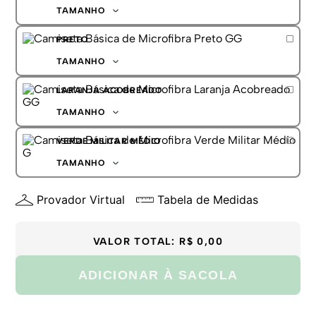
G
TAMANHO
GG
P
PRETO
M
G
TAMANHO
GG
P
LARANJA ACOBREADO
M
G
TAMANHO
GG
P
VERDE MILITAR MÉDIO
M
G
TAMANHO
GG
P
Provador Virtual
Tabela de Medidas
M
G
GG
VALOR TOTAL:
R$ 0,00
ADICIONAR À SACOLA