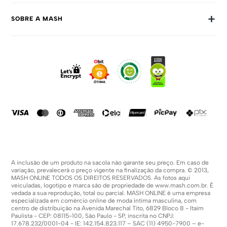
Trocas E Devoluções
+
SOBRE A MASH
Prazos E Entregas
Política De Privacidade
Sobre Nós
Dúvidas Frequentes
Trabalhe Conosco
Como Comprar
Fale Conosco
Formas De Pagamento
Compra Segura
Política De Promoções
A inclusão de um produto na sacola não garante seu preço. Em caso de
variação, prevalecerá o preço vigente na finalização da compra. © 2013,
MASH ONLINE TODOS OS DIREITOS RESERVADOS. As fotos aqui
veiculadas, logotipo e marca são de propriedade de
www.mash.com.br
. É
vedada a sua reprodução, total ou parcial. MASH ONLINE é uma empresa
especializada em comércio online de moda íntima masculina, com
centro de distribuição na Avenida Marechal Tito, 6829 Bloco 8 - Itaim
Paulista - CEP: 08115-100, São Paulo - SP, inscrita no CNPJ:
17.678.232/0001-04 - IE: 142.154.823.117 – SAC (11) 4950-7900 – e-