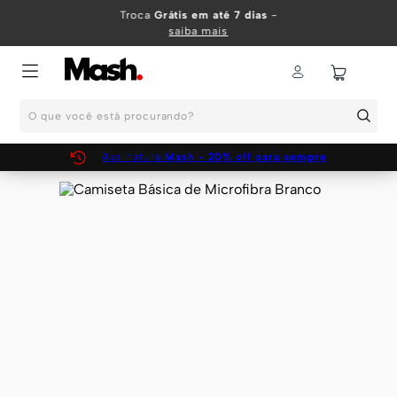
TERMOS MAIS BUSCADOS
Troca
Grátis em até 7 dias
-
saiba mais
1
º
KIT
2
º
INFANTIL
O que você está procurando?
3
º
BOXER
4
º
KITS
Assinatura
Mash - 20% off para sempre
5
º
SUNGA
6
º
CUECA
7
º
MEIA
8
º
KIT CUECA
9
º
KIT CUECAS
10
º
KIT CUECA BOXER