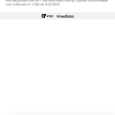
mail
sac@mash.com.br
– site
www.mash.com.br
. Loja em conformidade
com o Decreto nº 7.962 de 15.03.2013.