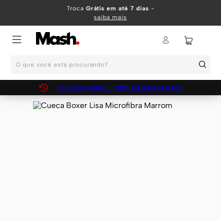
TERMOS MAIS BUSCADOS
Troca
Grátis em até 7 dias
-
saiba mais
1
º
KIT
2
º
INFANTIL
O que você está procurando?
3
º
BOXER
4
º
KITS
Assinatura
Mash - 20% off para sempre
5
º
SUNGA
6
º
CUECA
7
º
MEIA
8
º
KIT CUECA
9
º
KIT CUECAS
10
º
KIT CUECA BOXER