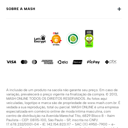
Trocas E Devoluções
+
SOBRE A MASH
Prazos E Entregas
Política De Privacidade
Sobre Nós
Dúvidas Frequentes
Trabalhe Conosco
Como Comprar
Fale Conosco
Formas De Pagamento
Compra Segura
Política De Promoções
A inclusão de um produto na sacola não garante seu preço. Em caso de
variação, prevalecerá o preço vigente na finalização da compra. © 2013,
MASH ONLINE TODOS OS DIREITOS RESERVADOS. As fotos aqui
veiculadas, logotipo e marca são de propriedade de
www.mash.com.br
. É
vedada a sua reprodução, total ou parcial. MASH ONLINE é uma empresa
especializada em comércio online de moda íntima masculina, com
centro de distribuição na Avenida Marechal Tito, 6829 Bloco 8 - Itaim
Paulista - CEP: 08115-100, São Paulo - SP, inscrita no CNPJ:
17.678.232/0001-04 - IE: 142.154.823.117 – SAC (11) 4950-7900 – e-