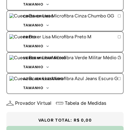
G
TAMANHO
GG
P
CINZA CHUMBO
M
G
TAMANHO
GG
P
PRETO
M
G
TAMANHO
GG
P
VERDE MILITAR MÉDIO
M
G
TAMANHO
GG
P
AZUL JEANS ESCURO
M
G
TAMANHO
GG
P
Provador Virtual
Tabela de Medidas
M
G
GG
VALOR TOTAL:
R$ 0,00