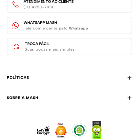
ATENDIMENTO AO CLIENTE
(11) 4950-7900
WHATSAPP MASH
Fale com a gente pelo
Whatsapp
TROCA FÁCIL
Suas trocas mais simples.
+
POLÍTICAS
Trocas E Devoluções
+
SOBRE A MASH
Prazos E Entregas
Política De Privacidade
Sobre Nós
Dúvidas Frequentes
Trabalhe Conosco
Como Comprar
Fale Conosco
Formas De Pagamento