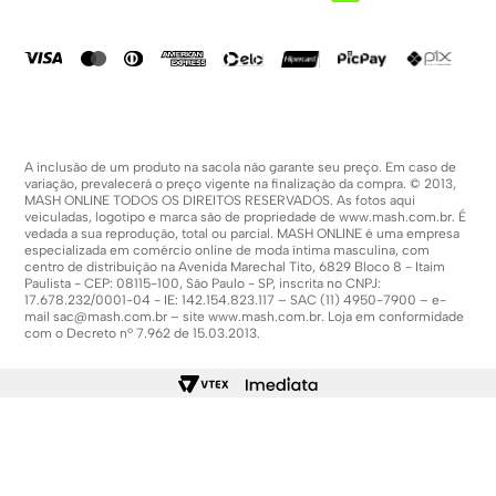
Compra Segura
Política De Promoções
A inclusão de um produto na sacola não garante seu preço. Em caso de
variação, prevalecerá o preço vigente na finalização da compra. © 2013,
MASH ONLINE TODOS OS DIREITOS RESERVADOS. As fotos aqui
veiculadas, logotipo e marca são de propriedade de
www.mash.com.br
. É
vedada a sua reprodução, total ou parcial. MASH ONLINE é uma empresa
especializada em comércio online de moda íntima masculina, com
centro de distribuição na Avenida Marechal Tito, 6829 Bloco 8 - Itaim
Paulista - CEP: 08115-100, São Paulo - SP, inscrita no CNPJ:
17.678.232/0001-04 - IE: 142.154.823.117 – SAC (11) 4950-7900 – e-
mail
sac@mash.com.br
– site
www.mash.com.br
. Loja em conformidade
com o Decreto nº 7.962 de 15.03.2013.