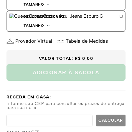
G
TAMANHO
GG
P
AZUL JEANS ESCURO
M
G
TAMANHO
GG
P
Provador Virtual
Tabela de Medidas
M
G
GG
VALOR TOTAL:
R$ 0,00
ADICIONAR À SACOLA
RECEBA EM CASA:
Informe seu CEP para consultar os prazos de entrega
para sua casa