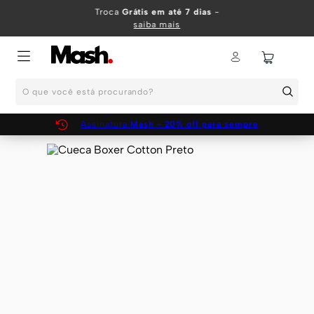
TERMOS MAIS BUSCADOS
Troca
Grátis em até 7 dias
-
saiba mais
1
º
KIT
2
º
INFANTIL
O que você está procurando?
3
º
BOXER
4
º
KITS
Assinatura
Mash - 20% off para sempre
5
º
SUNGA
6
º
CUECA
7
º
MEIA
8
º
KIT CUECA
9
º
KIT CUECAS
10
º
KIT CUECA BOXER