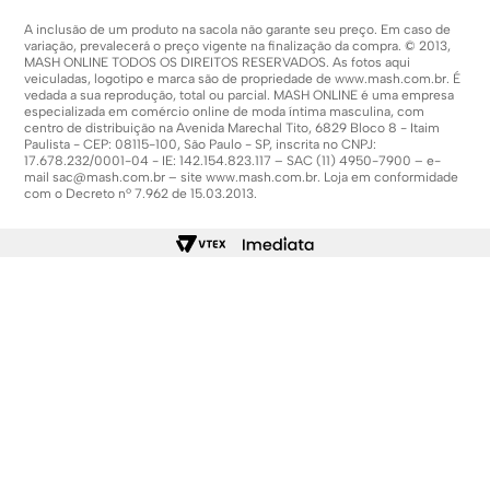
A inclusão de um produto na sacola não garante seu preço. Em caso de
variação, prevalecerá o preço vigente na finalização da compra. © 2013,
MASH ONLINE TODOS OS DIREITOS RESERVADOS. As fotos aqui
veiculadas, logotipo e marca são de propriedade de
www.mash.com.br
. É
vedada a sua reprodução, total ou parcial. MASH ONLINE é uma empresa
especializada em comércio online de moda íntima masculina, com
centro de distribuição na Avenida Marechal Tito, 6829 Bloco 8 - Itaim
Paulista - CEP: 08115-100, São Paulo - SP, inscrita no CNPJ:
17.678.232/0001-04 - IE: 142.154.823.117 – SAC (11) 4950-7900 – e-
mail
sac@mash.com.br
– site
www.mash.com.br
. Loja em conformidade
com o Decreto nº 7.962 de 15.03.2013.