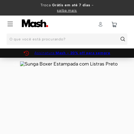
TERMOS MAIS BUSCADOS
Troca
Grátis em até 7 dias
-
saiba mais
1
º
KIT
2
º
INFANTIL
O que você está procurando?
3
º
BOXER
4
º
KITS
Assinatura
Mash - 20% off para sempre
5
º
SUNGA
6
º
CUECA
7
º
MEIA
8
º
KIT CUECA
9
º
KIT CUECAS
10
º
KIT CUECA BOXER