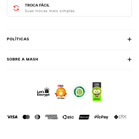
TROCA FÁCIL
Suas trocas mais simples.
+
POLÍTICAS
Trocas E Devoluções
+
SOBRE A MASH
Prazos E Entregas
Política De Privacidade
Sobre Nós
Dúvidas Frequentes
Trabalhe Conosco
Como Comprar
Fale Conosco
Formas De Pagamento
Compra Segura
Política De Promoções