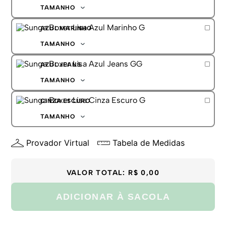
G
TAMANHO
GG
P
AZUL MARINHO
M
G
TAMANHO
GG
P
AZUL JEANS
M
G
TAMANHO
GG
P
CINZA ESCURO
M
G
TAMANHO
GG
P
Provador Virtual
Tabela de Medidas
M
G
GG
VALOR TOTAL:
R$ 0,00
ADICIONAR À SACOLA