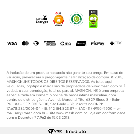
Sobre Nós
Dúvidas Frequentes
Trabalhe Conosco
Como Comprar
Fale Conosco
Formas De Pagamento
Compra Segura
Política De Promoções
A inclusão de um produto na sacola não garante seu preço. Em caso de
variação, prevalecerá o preço vigente na finalização da compra. © 2013,
MASH ONLINE TODOS OS DIREITOS RESERVADOS. As fotos aqui
veiculadas, logotipo e marca são de propriedade de
www.mash.com.br
. É
vedada a sua reprodução, total ou parcial. MASH ONLINE é uma empresa
especializada em comércio online de moda íntima masculina, com
centro de distribuição na Avenida Marechal Tito, 6829 Bloco 8 - Itaim
Paulista - CEP: 08115-100, São Paulo - SP, inscrita no CNPJ:
17.678.232/0001-04 - IE: 142.154.823.117 – SAC (11) 4950-7900 – e-
mail
sac@mash.com.br
– site
www.mash.com.br
. Loja em conformidade
com o Decreto nº 7.962 de 15.03.2013.