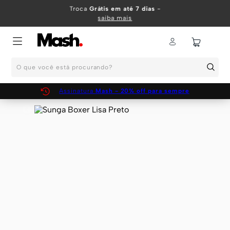
TERMOS MAIS BUSCADOS
Troca
Grátis em até 7 dias
-
saiba mais
1
º
KIT
2
º
INFANTIL
O que você está procurando?
3
º
BOXER
4
º
KITS
Assinatura
Mash - 20% off para sempre
5
º
SUNGA
6
º
CUECA
7
º
MEIA
8
º
KIT CUECA
9
º
KIT CUECAS
10
º
KIT CUECA BOXER