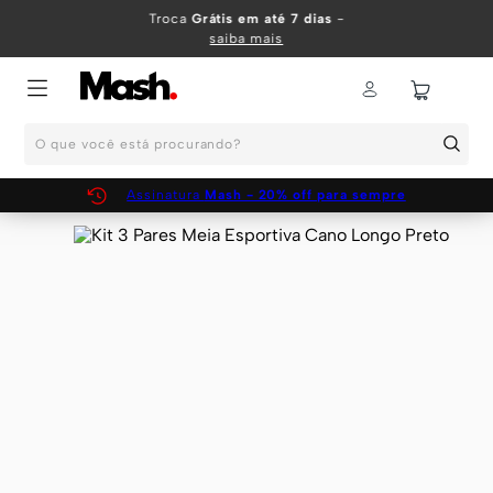
TERMOS MAIS BUSCADOS
Troca
Grátis em até 7 dias
-
saiba mais
1
º
KIT
2
º
INFANTIL
O que você está procurando?
3
º
BOXER
4
º
KITS
Assinatura
Mash - 20% off para sempre
5
º
SUNGA
6
º
CUECA
7
º
MEIA
8
º
KIT CUECA
9
º
KIT CUECAS
10
º
KIT CUECA BOXER