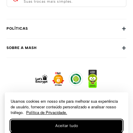
Suas trocas mais simples.
+
POLÍTICAS
Trocas E Devoluções
+
SOBRE A MASH
Prazos E Entregas
Política De Privacidade
Sobre Nós
Dúvidas Frequentes
Trabalhe Conosco
Como Comprar
Fale Conosco
Formas De Pagamento
Compra Segura
Política De Promoções
Usamos cookies em nosso site para melhorar sua experiência
de usuário, fornecer conteúdo personalizado e analisar nosso
tráfego.
Política de Privacidade.
Aceitar tudo
A inclusão de um produto na sacola não garante seu preço. Em caso de