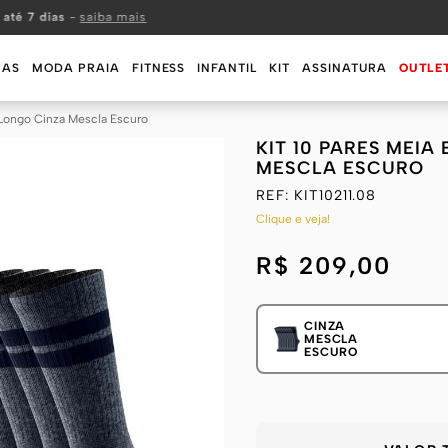
 até 7 dias
-
saiba mais
MAS
MODA PRAIA
FITNESS
INFANTIL
KIT
ASSINATURA
OUTLE
o Longo Cinza Mescla Escuro
KIT 10 PARES MEI
MESCLA ESCURO
REF:
KIT10211.08
Clique e veja!
R$ 209,00
CINZA
MESCLA
ESCURO