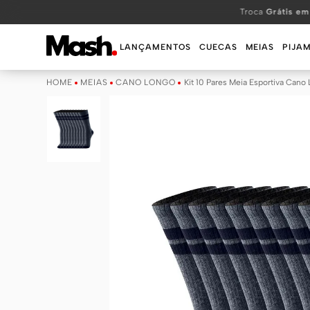
TERMOS MAIS BUSCADOS
Troca
Grátis em
1
º
KIT
LANÇAMENTOS
CUECAS
MEIAS
PIJA
2
º
INFANTIL
MEIAS
CANO LONGO
Kit 10 Pares Meia Esportiva Can
3
º
BOXER
4
º
KITS
5
º
SUNGA
6
º
CUECA
7
º
MEIA
8
º
KIT CUECA
9
º
KIT CUECAS
10
º
KIT CUECA BOXER