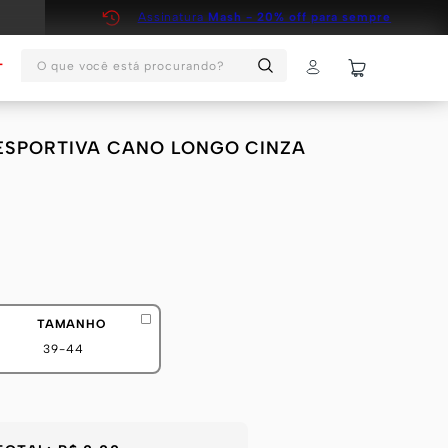
Assinatura
Mash - 20% off para sempre
O que você está procurando?
T
A ESPORTIVA CANO LONGO CINZA
TAMANHO
39-44