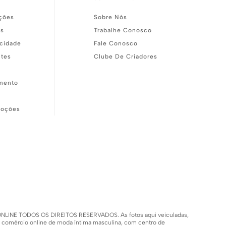
ções
Sobre Nós
as
Trabalhe Conosco
acidade
Fale Conosco
ntes
Clube De Criadores
mento
moções
SH ONLINE TODOS OS DIREITOS RESERVADOS. As fotos aqui veiculadas,
m comércio online de moda íntima masculina, com centro de