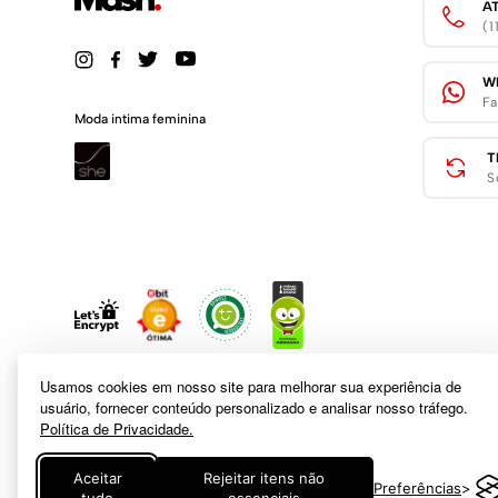
A
(
W
Fa
Moda intima feminina
T
S
Usamos cookies em nosso site para melhorar sua experiência de
usuário, fornecer conteúdo personalizado e analisar nosso tráfego.
Política de Privacidade.
A inclusão de um produto na sacola não garante seu preço. Em caso
Aceitar
Rejeitar itens não
Preferências
logotipo e marca são de propriedade de
www.mash.com.br
. É vedada