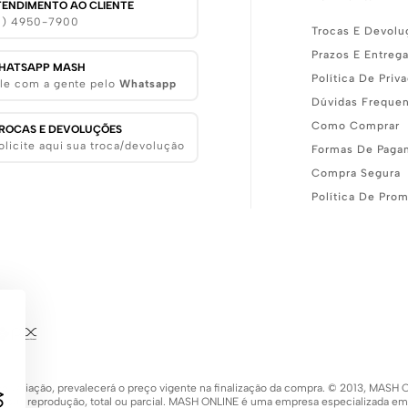
TENDIMENTO AO CLIENTE
11) 4950-7900
Trocas E Devolu
Prazos E Entreg
HATSAPP MASH
Política De Priv
le com a gente pelo
Whatsapp
Dúvidas Freque
Como Comprar
ROCAS E DEVOLUÇÕES
olicite aqui sua troca/devolução
Formas De Paga
Compra Segura
Política De Pro
 de variação, prevalecerá o preço vigente na finalização da compra. © 2013, MA
 a sua reprodução, total ou parcial. MASH ONLINE é uma empresa especializada e