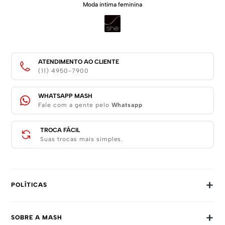
Moda intima feminina
ATENDIMENTO AO CLIENTE
(11) 4950-7900
WHATSAPP MASH
Fale com a gente pelo
Whatsapp
TROCA FÁCIL
Suas trocas mais simples.
+
POLÍTICAS
Trocas E Devoluções
+
SOBRE A MASH
Prazos E Entregas