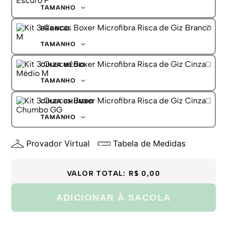
G
TAMANHO
GG
P
BRANCO
M
G
TAMANHO
GG
P
CINZA MÉDIO
M
G
TAMANHO
GG
P
CINZA CHUMBO
M
G
TAMANHO
GG
P
Provador Virtual
Tabela de Medidas
M
G
GG
VALOR TOTAL:
R$ 0,00
ADICIONAR À SACOLA