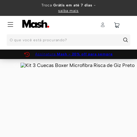
TERMOS MAIS BUSCADOS
Troca
Grátis em até 7 dias
-
saiba mais
1
º
KIT
2
º
INFANTIL
O que você está procurando?
3
º
BOXER
4
º
KITS
Assinatura
Mash - 20% off para sempre
5
º
SUNGA
6
º
CUECA
7
º
MEIA
8
º
KIT CUECA
9
º
KIT CUECAS
10
º
KIT CUECA BOXER