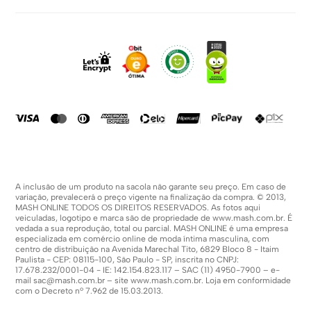
Política De Privacidade
Sobre Nós
Dúvidas Frequentes
Trabalhe Conosco
Como Comprar
Fale Conosco
Formas De Pagamento
Compra Segura
Política De Promoções
A inclusão de um produto na sacola não garante seu preço. Em caso de
variação, prevalecerá o preço vigente na finalização da compra. © 2013,
MASH ONLINE TODOS OS DIREITOS RESERVADOS. As fotos aqui
veiculadas, logotipo e marca são de propriedade de
www.mash.com.br
. É
vedada a sua reprodução, total ou parcial. MASH ONLINE é uma empresa
especializada em comércio online de moda íntima masculina, com
centro de distribuição na Avenida Marechal Tito, 6829 Bloco 8 - Itaim
Paulista - CEP: 08115-100, São Paulo - SP, inscrita no CNPJ:
17.678.232/0001-04 - IE: 142.154.823.117 – SAC (11) 4950-7900 – e-
mail
sac@mash.com.br
– site
www.mash.com.br
. Loja em conformidade
com o Decreto nº 7.962 de 15.03.2013.