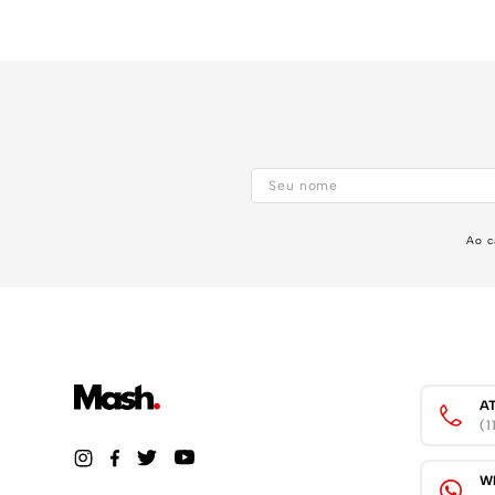
Ao c
A
(
W