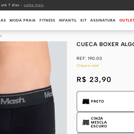
 até 7 dias
-
saiba mais
MAS
MODA PRAIA
FITNESS
INFANTIL
KIT
ASSINATURA
OUTLE
o
CUECA BOXER ALGO
REF:
190.03
Clique e veja!
R$ 23,90
PRETO
CINZA
MESCLA
ESCURO