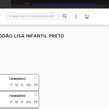
Assinatura
Mash - 20% off para sempre
O que você está procurando?
T
DÃO LISA INFANTIL PRETO
TAMANHO
P
M
G
GG
PP
TAMANHO
P
M
G
GG
PP