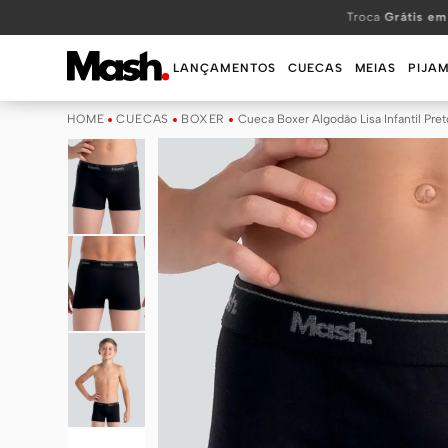
TERMOS MAIS BUSCADOS
Troca
Grátis em
1
º
KIT
LANÇAMENTOS
CUECAS
MEIAS
PIJA
2
º
INFANTIL
CUECAS
BOXER
Cueca Boxer Algodão Lisa Infantil Pret
3
º
BOXER
4
º
KITS
5
º
SUNGA
6
º
CUECA
7
º
MEIA
8
º
KIT CUECA
9
º
KIT CUECAS
10
º
KIT CUECA BOXER