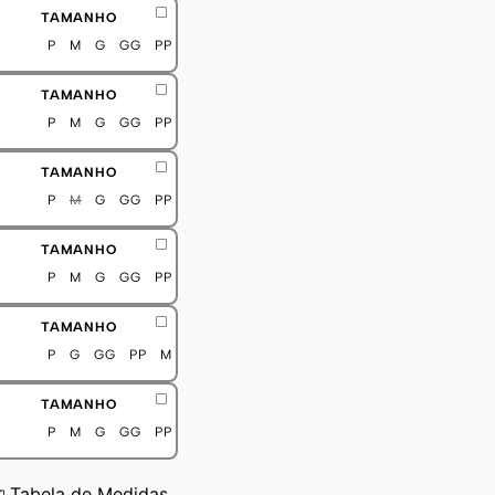
TAMANHO
P
M
G
GG
PP
TAMANHO
P
M
G
GG
PP
TAMANHO
P
M
G
GG
PP
TAMANHO
P
M
G
GG
PP
TAMANHO
P
G
GG
PP
M
TAMANHO
P
M
G
GG
PP
Tabela de Medidas