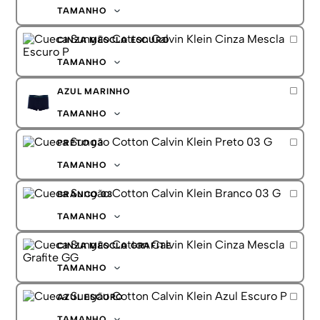
G
TAMANHO
GG
P
CINZA MESCLA ESCURO
M
G
TAMANHO
GG
P
AZUL MARINHO
M
G
TAMANHO
GG
P
PRETO 03
M
G
TAMANHO
GG
P
BRANCO 03
M
G
TAMANHO
GG
P
CINZA MESCLA GRAFITE
M
G
TAMANHO
GG
P
AZUL ESCURO
M
G
TAMANHO