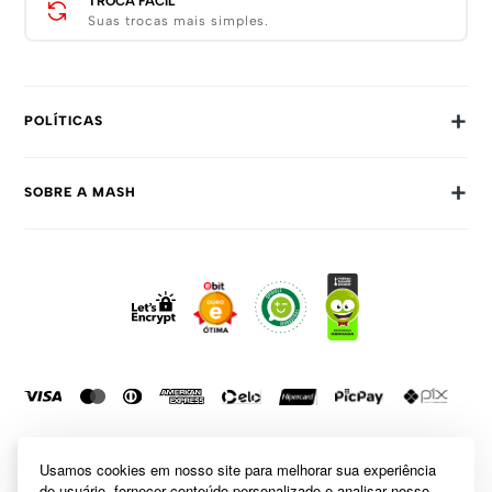
TROCA FÁCIL
Suas trocas mais simples.
+
POLÍTICAS
Trocas E Devoluções
+
SOBRE A MASH
Prazos E Entregas
Política De Privacidade
Sobre Nós
Dúvidas Frequentes
Trabalhe Conosco
Como Comprar
Fale Conosco
Formas De Pagamento
Compra Segura
Política De Promoções
Usamos cookies em nosso site para melhorar sua experiência
de usuário, fornecer conteúdo personalizado e analisar nosso