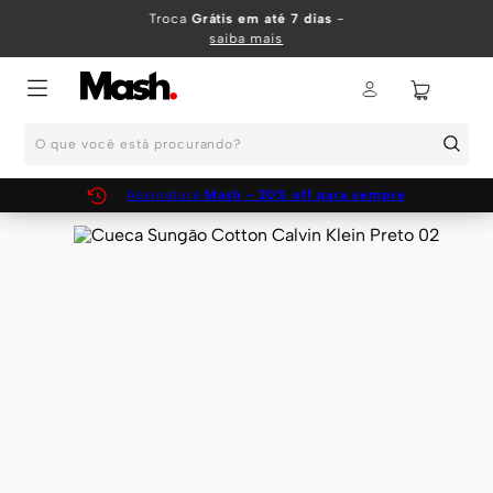
TERMOS MAIS BUSCADOS
Troca
Grátis em até 7 dias
-
saiba mais
1
º
KIT
2
º
INFANTIL
O que você está procurando?
3
º
BOXER
4
º
KITS
Assinatura
Mash - 20% off para sempre
5
º
SUNGA
6
º
CUECA
7
º
MEIA
8
º
KIT CUECA
9
º
KIT CUECAS
10
º
KIT CUECA BOXER