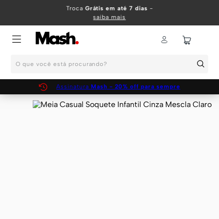
TERMOS MAIS BUSCADOS
Troca
Grátis em até 7 dias
-
saiba mais
1
º
KIT
2
º
INFANTIL
O que você está procurando?
3
º
BOXER
4
º
KITS
Assinatura
Mash - 20% off para sempre
5
º
SUNGA
6
º
CUECA
7
º
MEIA
8
º
KIT CUECA
9
º
KIT CUECAS
10
º
KIT CUECA BOXER