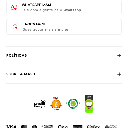
WHATSAPP MASH
Fale com a gente pelo
Whatsapp
TROCA FÁCIL
Suas trocas mais simples.
+
POLÍTICAS
Trocas E Devoluções
+
SOBRE A MASH
Prazos E Entregas
Política De Privacidade
Sobre Nós
Dúvidas Frequentes
Trabalhe Conosco
Como Comprar
Fale Conosco
Formas De Pagamento
Compra Segura
Política De Promoções