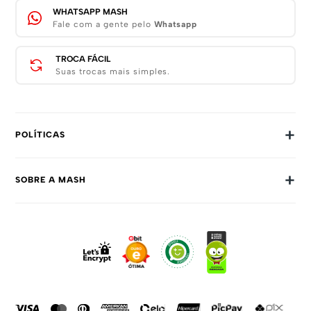
WHATSAPP MASH
Fale com a gente pelo
Whatsapp
TROCA FÁCIL
Suas trocas mais simples.
+
POLÍTICAS
Trocas E Devoluções
+
SOBRE A MASH
Prazos E Entregas
Política De Privacidade
Sobre Nós
Dúvidas Frequentes
Trabalhe Conosco
Como Comprar
Fale Conosco
Formas De Pagamento
Compra Segura
Política De Promoções