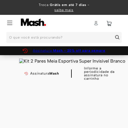
TERMOS MAIS BUSCADOS
Troca
Grátis em até 7 dias
-
saiba mais
1
º
KIT
2
º
INFANTIL
O que você está procurando?
3
º
BOXER
4
º
KITS
Assinatura
Mash - 20% off para sempre
5
º
SUNGA
6
º
CUECA
Informe a
periodicidade da
Assinatura
Mash
assinatura no
7
º
MEIA
carrinho
8
º
KIT CUECA
9
º
KIT CUECAS
10
º
KIT CUECA BOXER