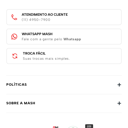
ATENDIMENTO AO CLIENTE
(11) 4950-7900
WHATSAPP MASH
Fale com a gente pelo
Whatsapp
TROCA FÁCIL
Suas trocas mais simples.
+
POLÍTICAS
Trocas E Devoluções
+
SOBRE A MASH
Prazos E Entregas
Política De Privacidade
Sobre Nós
Dúvidas Frequentes
Trabalhe Conosco
Como Comprar