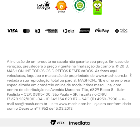
Fale Conosco
Formas De Pagamento
Compra Segura
Política De Promoções
A inclusão de um produto na sacola não garante seu preço. Em caso de
variação, prevalecerá o preço vigente na finalização da compra. © 2013,
MASH ONLINE TODOS OS DIREITOS RESERVADOS. As fotos aqui
veiculadas, logotipo e marca são de propriedade de
www.mash.com.br
. É
vedada a sua reprodução, total ou parcial. MASH ONLINE é uma empresa
especializada em comércio online de moda íntima masculina, com
centro de distribuição na Avenida Marechal Tito, 6829 Bloco 8 - Itaim
Paulista - CEP: 08115-100, São Paulo - SP, inscrita no CNPJ:
17.678.232/0001-04 - IE: 142.154.823.117 – SAC (11) 4950-7900 – e-
mail
sac@mash.com.br
– site
www.mash.com.br
. Loja em conformidade
com o Decreto nº 7.962 de 15.03.2013.