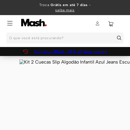
TERMOS MAIS BUSCADOS
Troca
Grátis em até 7 dias
-
saiba mais
1
º
KIT
2
º
INFANTIL
O que você está procurando?
3
º
BOXER
4
º
KITS
Assinatura
Mash - 20% off para sempre
5
º
SUNGA
6
º
CUECA
7
º
MEIA
8
º
KIT CUECA
9
º
KIT CUECAS
10
º
KIT CUECA BOXER