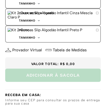
G
TAMANHO
GG
P
CINZA MESCLA CLARO
M
G
TAMANHO
GG
P
PRETO
M
G
TAMANHO
GG
P
Provador Virtual
Tabela de Medidas
M
G
GG
VALOR TOTAL:
R$ 0,00
ADICIONAR À SACOLA
RECEBA EM CASA:
Informe seu CEP para consultar os prazos de entrega
para sua casa