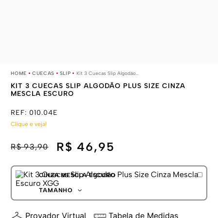
CUECAS
SLIP
Kit 3 Cuecas Slip Algodão Plus Size Cinza Mescla Escuro
KIT 3 CUECAS SLIP ALGODÃO PLUS SIZE CINZA
MESCLA ESCURO
REF:
010.04E
Clique e veja!
R$ 46,95
R$ 93,90
CINZA MESCLA ESCURO
TAMANHO
XGG
Provador Virtual
Tabela de Medidas
XXGG