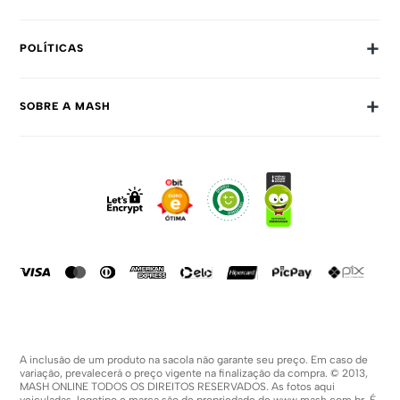
+
POLÍTICAS
Trocas E Devoluções
+
SOBRE A MASH
Prazos E Entregas
Política De Privacidade
Sobre Nós
Dúvidas Frequentes
Trabalhe Conosco
Como Comprar
Fale Conosco
Formas De Pagamento
Compra Segura
Política De Promoções
A inclusão de um produto na sacola não garante seu preço. Em caso de
variação, prevalecerá o preço vigente na finalização da compra. © 2013,
MASH ONLINE TODOS OS DIREITOS RESERVADOS. As fotos aqui