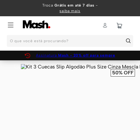
TERMOS MAIS BUSCADOS
Troca
Grátis em até 7 dias
-
saiba mais
1
º
KIT
2
º
INFANTIL
O que você está procurando?
3
º
BOXER
4
º
KITS
Assinatura
Mash - 20% off para sempre
5
º
SUNGA
50%
OFF
6
º
CUECA
7
º
MEIA
8
º
KIT CUECA
9
º
KIT CUECAS
10
º
KIT CUECA BOXER