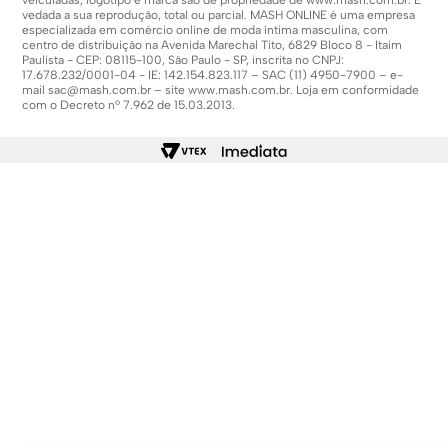
veiculadas, logotipo e marca são de propriedade de
www.mash.com.br
. É
vedada a sua reprodução, total ou parcial. MASH ONLINE é uma empresa
especializada em comércio online de moda íntima masculina, com
centro de distribuição na Avenida Marechal Tito, 6829 Bloco 8 - Itaim
Paulista - CEP: 08115-100, São Paulo - SP, inscrita no CNPJ:
17.678.232/0001-04 - IE: 142.154.823.117 – SAC (11) 4950-7900 – e-
mail
sac@mash.com.br
– site
www.mash.com.br
. Loja em conformidade
com o Decreto nº 7.962 de 15.03.2013.