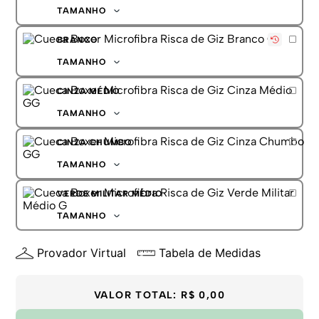
G
TAMANHO
GG
P
BRANCO
M
G
TAMANHO
GG
P
CINZA MÉDIO
M
G
TAMANHO
GG
P
CINZA CHUMBO
M
G
TAMANHO
GG
P
VERDE MILITAR MÉDIO
M
G
TAMANHO
GG
P
Provador Virtual
Tabela de Medidas
M
G
GG
VALOR TOTAL:
R$ 0,00