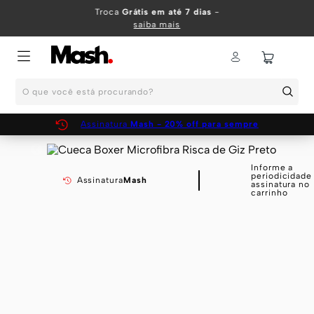
TERMOS MAIS BUSCADOS
Troca
Grátis em até 7 dias
-
saiba mais
1
º
KIT
2
º
INFANTIL
O que você está procurando?
3
º
BOXER
4
º
KITS
Assinatura
Mash - 20% off para sempre
5
º
SUNGA
6
º
CUECA
Informe a
periodicidade
Assinatura
Mash
assinatura no
7
º
MEIA
carrinho
8
º
KIT CUECA
9
º
KIT CUECAS
10
º
KIT CUECA BOXER