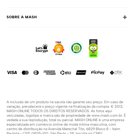
Trocas E Devoluções
+
SOBRE A MASH
Prazos E Entregas
Política De Privacidade
Sobre Nós
Dúvidas Frequentes
Trabalhe Conosco
Como Comprar
Fale Conosco
Formas De Pagamento
Compra Segura
Política De Promoções
A inclusão de um produto na sacola não garante seu preço. Em caso de
variação, prevalecerá o preço vigente na finalização da compra. © 2013,
MASH ONLINE TODOS OS DIREITOS RESERVADOS. As fotos aqui
veiculadas, logotipo e marca são de propriedade de
www.mash.com.br
. É
vedada a sua reprodução, total ou parcial. MASH ONLINE é uma empresa
especializada em comércio online de moda íntima masculina, com
centro de distribuição na Avenida Marechal Tito, 6829 Bloco 8 - Itaim
Paulista - CEP: 08115-100, São Paulo - SP, inscrita no CNPJ: