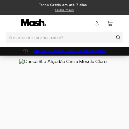
TERMOS MAIS BUSCADOS
Troca
Grátis em até 7 dias
-
saiba mais
1
º
KIT
2
º
INFANTIL
O que você está procurando?
3
º
BOXER
4
º
KITS
Assinatura
Mash - 20% off para sempre
5
º
SUNGA
6
º
CUECA
7
º
MEIA
8
º
KIT CUECA
9
º
KIT CUECAS
10
º
KIT CUECA BOXER