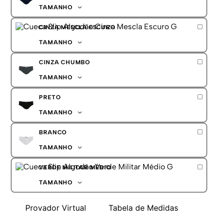
G
TAMANHO
GG
P
CINZA MESCLA ESCURO
M
G
TAMANHO
GG
P
CINZA CHUMBO
M
G
TAMANHO
GG
P
PRETO
M
G
TAMANHO
GG
P
BRANCO
M
G
TAMANHO
GG
P
VERDE MILITAR MÉDIO
M
G
TAMANHO
GG
P
Provador Virtual
Tabela de Medidas
M
G