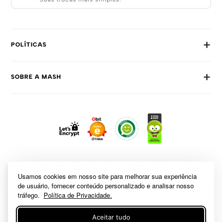
+
POLÍTICAS
Trocas E Devoluções
+
SOBRE A MASH
Prazos E Entregas
Política De Privacidade
Sobre Nós
Dúvidas Frequentes
Trabalhe Conosco
Como Comprar
Fale Conosco
Formas De Pagamento
Compra Segura
Política De Promoções
Usamos cookies em nosso site para melhorar sua experiência
de usuário, fornecer conteúdo personalizado e analisar nosso
tráfego.
Política de Privacidade.
Aceitar tudo
A inclusão de um produto na sacola não garante seu preço. Em caso de