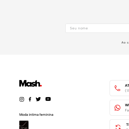
Ao c
A
(
W
Fa
Moda intima feminina
T