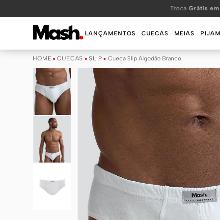
TERMOS MAIS BUSCADOS
Troca
Grátis em
1
º
KIT
LANÇAMENTOS
CUECAS
MEIAS
PIJA
2
º
INFANTIL
CUECAS
SLIP
Cueca Slip Algodão Branco
3
º
BOXER
4
º
KITS
5
º
SUNGA
6
º
CUECA
7
º
MEIA
8
º
KIT CUECA
9
º
KIT CUECAS
10
º
KIT CUECA BOXER