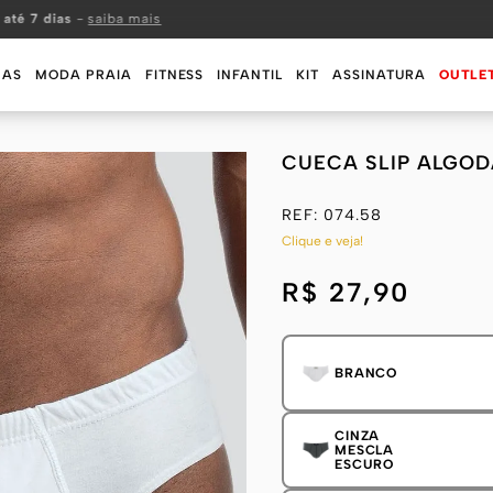
 até 7 dias
-
saiba mais
MAS
MODA PRAIA
FITNESS
INFANTIL
KIT
ASSINATURA
OUTLE
CUECA SLIP ALGO
REF:
074.58
Clique e veja!
R$ 27,90
BRANCO
CINZA
MESCLA
ESCURO