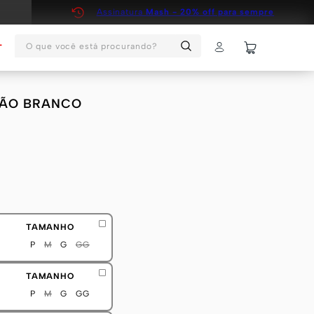
Assinatura
Mash - 20% off para sempre
O que você está procurando?
T
DÃO BRANCO
TAMANHO
P
M
G
GG
TAMANHO
P
M
G
GG