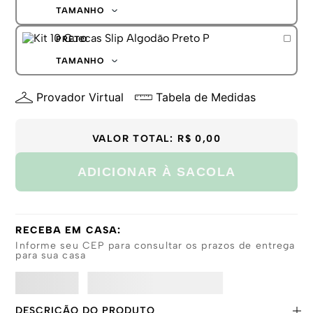
G
TAMANHO
GG
P
PRETO
M
G
TAMANHO
GG
P
Provador Virtual
Tabela de Medidas
M
G
GG
VALOR TOTAL:
R$ 0,00
ADICIONAR À SACOLA
RECEBA EM CASA:
Informe seu CEP para consultar os prazos de entrega
para sua casa
DESCRIÇÃO DO PRODUTO