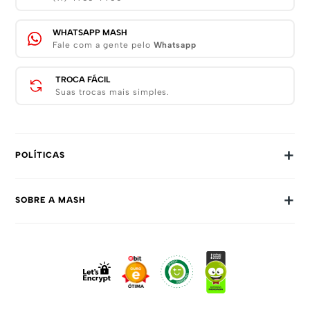
WHATSAPP MASH
Fale com a gente pelo
Whatsapp
TROCA FÁCIL
Suas trocas mais simples.
+
POLÍTICAS
Trocas E Devoluções
+
SOBRE A MASH
Prazos E Entregas
Política De Privacidade
Sobre Nós
Dúvidas Frequentes
Trabalhe Conosco
Como Comprar
Fale Conosco
Formas De Pagamento
Compra Segura