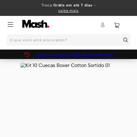
TERMOS MAIS BUSCADOS
Troca
Grátis em até 7 dias
-
saiba mais
1
º
KIT
2
º
INFANTIL
O que você está procurando?
3
º
BOXER
4
º
KITS
Assinatura
Mash - 20% off para sempre
5
º
SUNGA
6
º
CUECA
7
º
MEIA
8
º
KIT CUECA
9
º
KIT CUECAS
10
º
KIT CUECA BOXER