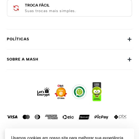
TROCA FÁCIL
Suas trocas mais simples.
+
POLÍTICAS
Trocas E Devoluções
+
SOBRE A MASH
Prazos E Entregas
Política De Privacidade
Sobre Nós
Dúvidas Frequentes
Trabalhe Conosco
Como Comprar
Fale Conosco
Formas De Pagamento
Compra Segura
Política De Promoções
Usamos cookies em nosso site para melhorar sua experiência