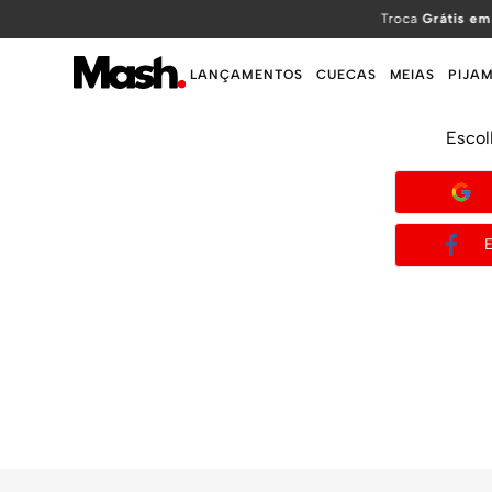
TERMOS MAIS BUSCADOS
Troca
Grátis em
1
º
KIT
LANÇAMENTOS
CUECAS
MEIAS
PIJA
2
º
INFANTIL
Escol
3
º
BOXER
4
º
KITS
5
º
SUNGA
6
º
CUECA
7
º
MEIA
8
º
KIT CUECA
9
º
KIT CUECAS
10
º
KIT CUECA BOXER