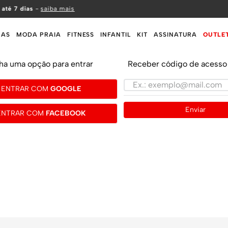
 até 7 dias
-
saiba mais
MAS
MODA PRAIA
FITNESS
INFANTIL
KIT
ASSINATURA
OUTLE
ha uma opção para entrar
Receber código de acesso 
ENTRAR COM
GOOGLE
Enviar
ENTRAR COM
FACEBOOK