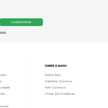
CADASTRAR
idade
SOBRE A MASH
ções
Sobre Nós
as
Trabalhe Conosco
acidade
Fale Conosco
ntes
Clube De Criadores
mento