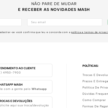
NÃO PARE DE MUDAR
E RECEBER AS NOVIDADES MASH
adastrar-se você confirma que leu e concorda com a
política e termos de privac
POLÍTICAS:
TENDIMENTO AO CLIENTE
11) 4950-7900
Trocas E Devolu
Prazos E Entreg
HATSAPP MASH
Política De Priv
le com a gente pelo
Whatsapp
Dúvidas Freque
Como Comprar
ROCAS E DEVOLUÇÕES
olicite aqui sua troca/devolução
Formas De Paga