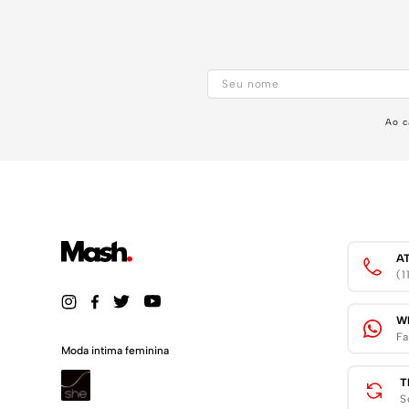
Ao c
A
(
W
Fa
Moda intima feminina
T
S