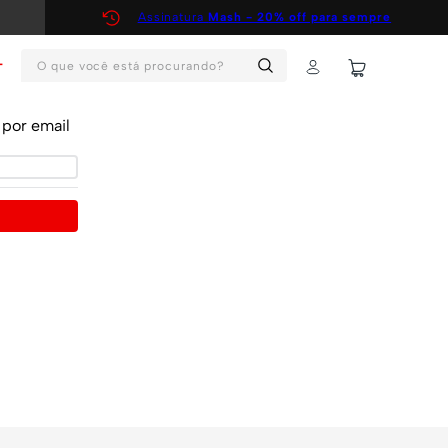
Assinatura
Mash - 20% off para sempre
O que você está procurando?
T
por email