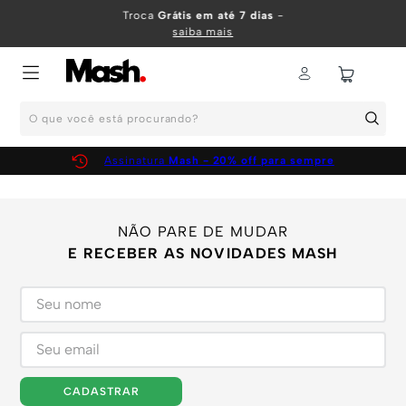
TERMOS MAIS BUSCADOS
Troca
Grátis em até 7 dias
-
saiba mais
1
º
KIT
2
º
INFANTIL
O que você está procurando?
3
º
BOXER
4
º
KITS
Assinatura
Mash - 20% off para sempre
5
º
SUNGA
6
º
CUECA
NÃO PARE DE MUDAR
7
º
MEIA
E RECEBER AS NOVIDADES MASH
8
º
KIT CUECA
9
º
KIT CUECAS
10
º
KIT CUECA BOXER
CADASTRAR