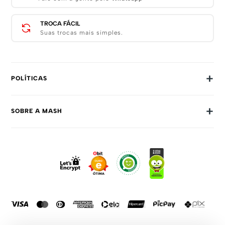
TROCA FÁCIL
Suas trocas mais simples.
+
POLÍTICAS
Trocas E Devoluções
+
SOBRE A MASH
Prazos E Entregas
Política De Privacidade
Sobre Nós
Dúvidas Frequentes
Trabalhe Conosco
Como Comprar
Fale Conosco
Formas De Pagamento
Compra Segura
Política De Promoções