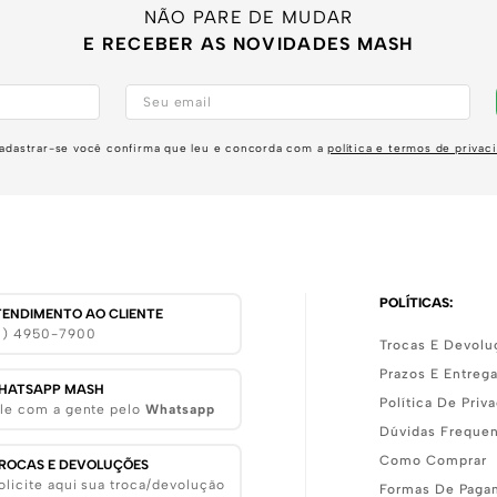
NÃO PARE DE MUDAR
E RECEBER AS NOVIDADES MASH
adastrar-se você confirma que leu e concorda com a
política e termos de privac
POLÍTICAS:
TENDIMENTO AO CLIENTE
11) 4950-7900
Trocas E Devolu
Prazos E Entreg
HATSAPP MASH
Política De Priv
le com a gente pelo
Whatsapp
Dúvidas Freque
Como Comprar
ROCAS E DEVOLUÇÕES
olicite aqui sua troca/devolução
Formas De Paga