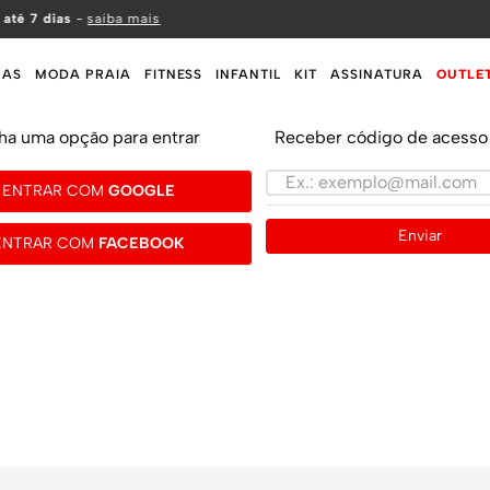
 até 7 dias
-
saiba mais
MAS
MODA PRAIA
FITNESS
INFANTIL
KIT
ASSINATURA
OUTLE
ha uma opção para entrar
Receber código de acesso 
ENTRAR COM
GOOGLE
Enviar
ENTRAR COM
FACEBOOK