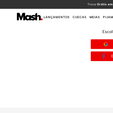
TERMOS MAIS BUSCADOS
Troca
Grátis em
1
º
KIT
LANÇAMENTOS
CUECAS
MEIAS
PIJA
2
º
INFANTIL
Escol
3
º
BOXER
4
º
KITS
5
º
SUNGA
6
º
CUECA
7
º
MEIA
8
º
KIT CUECA
9
º
KIT CUECAS
10
º
KIT CUECA BOXER