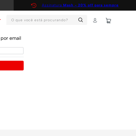
Assinatura
Mash - 20% off para sempre
O que você está procurando?
T
por email