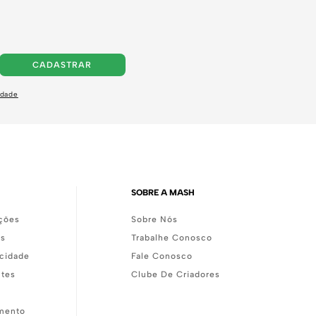
CADASTRAR
idade
SOBRE A MASH
ções
Sobre Nós
as
Trabalhe Conosco
acidade
Fale Conosco
ntes
Clube De Criadores
mento