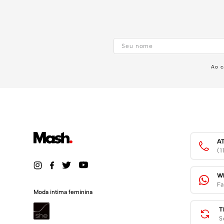
Ao c
A
(
W
Fa
Moda intima feminina
T
S