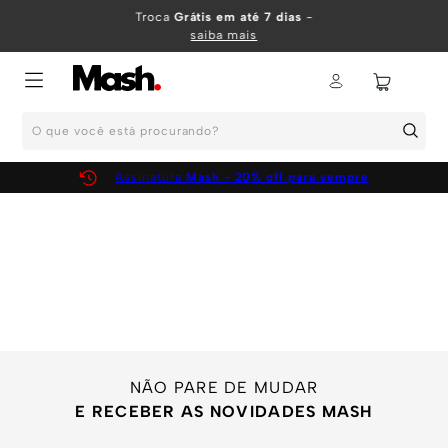
TERMOS MAIS BUSCADOS
Troca
Grátis em até 7 dias
-
saiba mais
1
º
KIT
2
º
INFANTIL
O que você está procurando?
3
º
BOXER
4
º
KITS
Assinatura
Mash - 20% off para sempre
5
º
CUECA
6
º
SUNGA
7
º
MEIA
8
º
KIT CUECA
9
º
KIT CUECAS
10
º
KIT CUECA BOXER
NÃO PARE DE MUDAR
E RECEBER AS NOVIDADES MASH