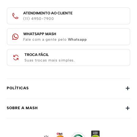
ATENDIMENTO AO CLIENTE
(11) 4950-7900
WHATSAPP MASH
Fale com a gente pelo
Whatsapp
TROCA FÁCIL
Suas trocas mais simples.
+
POLÍTICAS
Trocas E Devoluções
+
SOBRE A MASH
Prazos E Entregas
Política De Privacidade
Sobre Nós
Dúvidas Frequentes
Trabalhe Conosco
Como Comprar