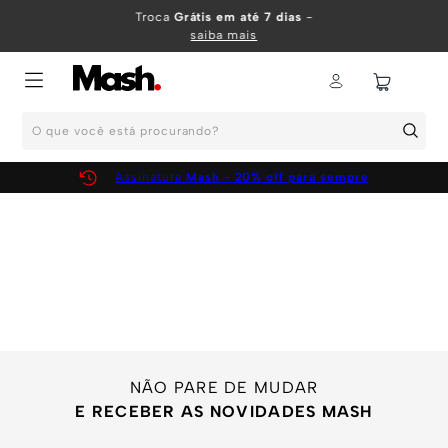
TERMOS MAIS BUSCADOS
Troca
Grátis em até 7 dias
-
saiba mais
1
º
KIT
2
º
INFANTIL
O que você está procurando?
3
º
BOXER
4
º
KITS
Assinatura
Mash - 20% off para sempre
5
º
SUNGA
6
º
CUECA
7
º
MEIA
8
º
KIT CUECA
9
º
KIT CUECAS
10
º
KIT CUECA BOXER
NÃO PARE DE MUDAR
E RECEBER AS NOVIDADES MASH