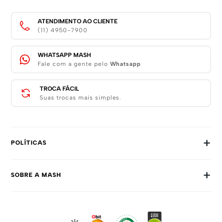
ATENDIMENTO AO CLIENTE
(11) 4950-7900
WHATSAPP MASH
Fale com a gente pelo
Whatsapp
TROCA FÁCIL
Suas trocas mais simples.
+
POLÍTICAS
Trocas E Devoluções
+
SOBRE A MASH
Prazos E Entregas
Política De Privacidade
Sobre Nós
Dúvidas Frequentes
Trabalhe Conosco
Como Comprar