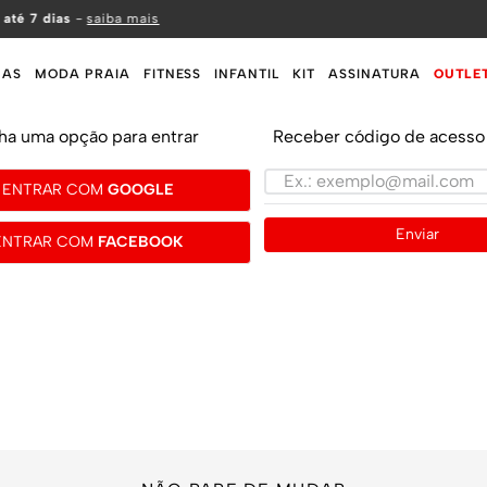
 até 7 dias
-
saiba mais
MAS
MODA PRAIA
FITNESS
INFANTIL
KIT
ASSINATURA
OUTLE
ha uma opção para entrar
Receber código de acesso 
ENTRAR COM
GOOGLE
Enviar
ENTRAR COM
FACEBOOK