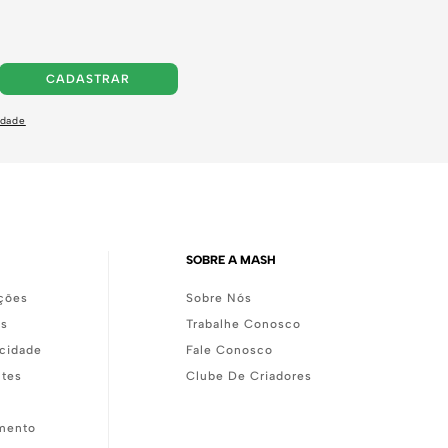
CADASTRAR
idade
SOBRE A MASH
ções
Sobre Nós
as
Trabalhe Conosco
acidade
Fale Conosco
ntes
Clube De Criadores
mento