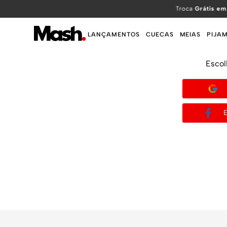
TERMOS MAIS BUSCADOS
Troca
Grátis em
1
º
KIT
LANÇAMENTOS
CUECAS
MEIAS
PIJA
2
º
INFANTIL
Escol
3
º
BOXER
4
º
KITS
5
º
SUNGA
6
º
CUECA
7
º
MEIA
8
º
KIT CUECA
9
º
KIT CUECAS
10
º
KIT CUECA BOXER