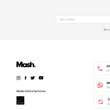
Ao c
A
(
W
Fa
Moda intima feminina
T
S