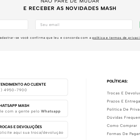
NÃO PARE DE MUDAR
E RECEBER AS NOVIDADES MASH
adastrar-se você confirma que leu e concorda com a
política e termos de privac
POLÍTICAS:
TENDIMENTO AO CLIENTE
11) 4950-7900
Trocas E Devolu
Prazos E Entreg
HATSAPP MASH
Política De Priv
le com a gente pelo
Whatsapp
Dúvidas Freque
Como Comprar
ROCAS E DEVOLUÇÕES
olicite aqui sua troca/devolução
Formas De Paga