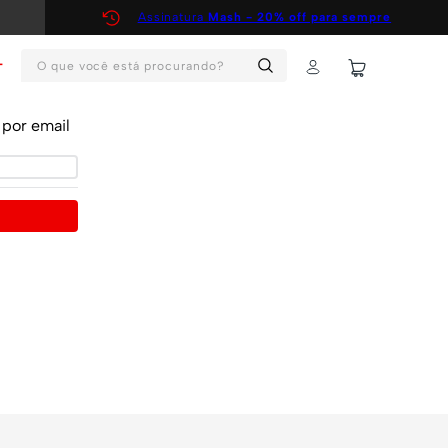
Assinatura
Mash - 20% off para sempre
O que você está procurando?
T
por email