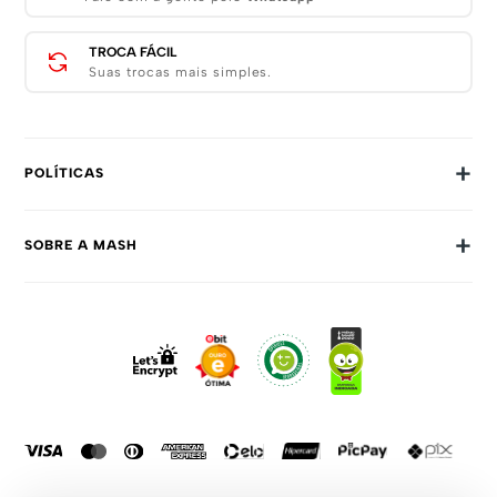
TROCA FÁCIL
Suas trocas mais simples.
+
POLÍTICAS
Trocas E Devoluções
+
SOBRE A MASH
Prazos E Entregas
Política De Privacidade
Sobre Nós
Dúvidas Frequentes
Trabalhe Conosco
Como Comprar
Fale Conosco
Formas De Pagamento
Compra Segura
Política De Promoções