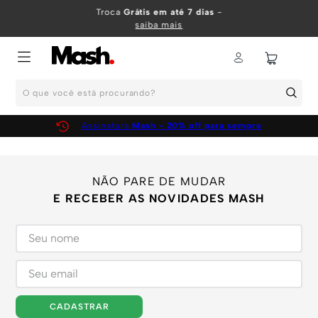
TERMOS MAIS BUSCADOS
Troca
Grátis em até 7 dias
-
saiba mais
1
º
KIT
2
º
INFANTIL
O que você está procurando?
3
º
BOXER
4
º
KITS
Assinatura
Mash - 20% off para sempre
5
º
CUECA
6
º
SUNGA
NÃO PARE DE MUDAR
7
º
MEIA
E RECEBER AS NOVIDADES MASH
8
º
KIT CUECA
9
º
KIT CUECAS
10
º
KIT CUECA BOXER
CADASTRAR