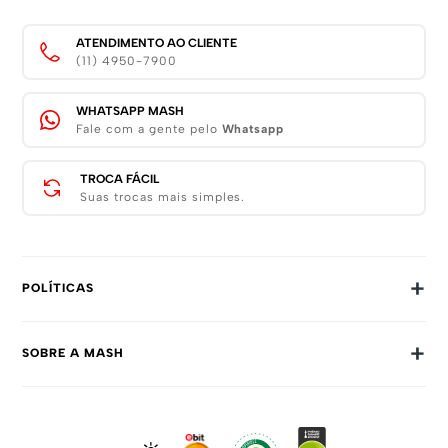
ATENDIMENTO AO CLIENTE
(11) 4950-7900
WHATSAPP MASH
Fale com a gente pelo
Whatsapp
TROCA FÁCIL
Suas trocas mais simples.
+
POLÍTICAS
Trocas E Devoluções
+
SOBRE A MASH
Prazos E Entregas
Política De Privacidade
Sobre Nós
Dúvidas Frequentes
Trabalhe Conosco
Como Comprar