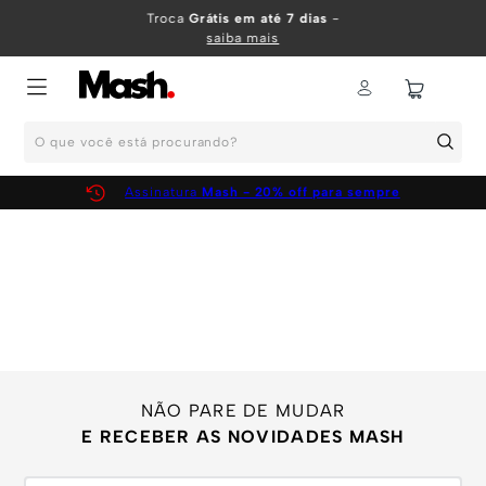
TERMOS MAIS BUSCADOS
Troca
Grátis em até 7 dias
-
saiba mais
1
º
KIT
2
º
INFANTIL
O que você está procurando?
3
º
BOXER
4
º
KITS
Assinatura
Mash - 20% off para sempre
5
º
SUNGA
6
º
CUECA
7
º
MEIA
8
º
KIT CUECA
9
º
KIT CUECAS
NÃO PARE DE MUDAR
10
º
KIT CUECA BOXER
E RECEBER AS NOVIDADES MASH