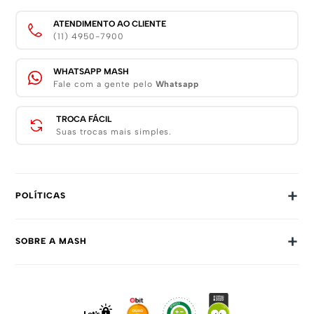
ATENDIMENTO AO CLIENTE
(11) 4950-7900
WHATSAPP MASH
Fale com a gente pelo
Whatsapp
TROCA FÁCIL
Suas trocas mais simples.
+
POLÍTICAS
Trocas E Devoluções
+
SOBRE A MASH
Prazos E Entregas
Política De Privacidade
Sobre Nós
Dúvidas Frequentes
Trabalhe Conosco
Como Comprar
Fale Conosco