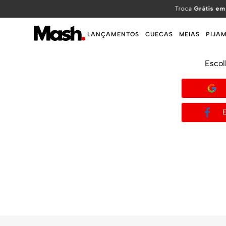
TERMOS MAIS BUSCADOS
Troca
Grátis em
1
º
KIT
LANÇAMENTOS
CUECAS
MEIAS
PIJA
2
º
INFANTIL
Escol
3
º
BOXER
4
º
KITS
5
º
SUNGA
6
º
CUECA
7
º
MEIA
8
º
KIT CUECA
9
º
KIT CUECAS
10
º
KIT CUECA BOXER