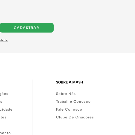
CADASTRAR
idade
SOBRE A MASH
ções
Sobre Nós
as
Trabalhe Conosco
acidade
Fale Conosco
ntes
Clube De Criadores
mento