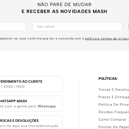
NÃO PARE DE MUDAR
E RECEBER AS NOVIDADES MASH
adastrar-se você confirma que leu e concorda com a
política e termos de privac
POLÍTICAS:
TENDIMENTO AO CLIENTE
11) 4950-7900
Trocas E Devolu
Prazos E Entreg
HATSAPP MASH
Política De Priv
le com a gente pelo
Whatsapp
Dúvidas Freque
Como Comprar
ROCAS E DEVOLUÇÕES
olicite aqui sua troca/devolução
Formas De Paga