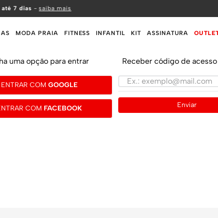
 até 7 dias
-
saiba mais
MAS
MODA PRAIA
FITNESS
INFANTIL
KIT
ASSINATURA
OUTLE
ha uma opção para entrar
Receber código de acesso 
ENTRAR COM
GOOGLE
Enviar
ENTRAR COM
FACEBOOK