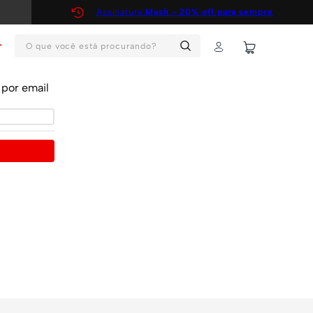
Assinatura
Mash - 20% off para sempre
O que você está procurando?
T
por email