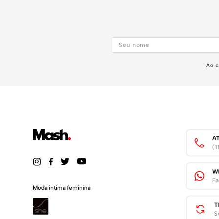
Ao c
A
(
W
Fa
Moda intima feminina
T
S