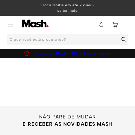
TERMOS MAIS BUSCADOS
Troca
Grátis em até 7 dias
-
saiba mais
1
º
KIT
2
º
INFANTIL
O que você está procurando?
3
º
BOXER
4
º
KITS
Assinatura
Mash - 20% off para sempre
5
º
SUNGA
6
º
CUECA
7
º
MEIA
8
º
KIT CUECA
9
º
KIT CUECAS
10
º
KIT CUECA BOXER
NÃO PARE DE MUDAR
E RECEBER AS NOVIDADES MASH