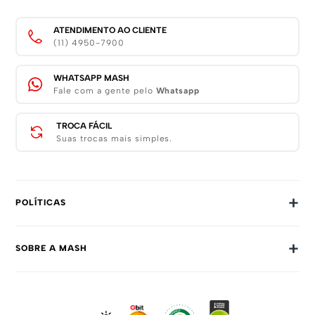
ATENDIMENTO AO CLIENTE
(11) 4950-7900
WHATSAPP MASH
Fale com a gente pelo
Whatsapp
TROCA FÁCIL
Suas trocas mais simples.
+
POLÍTICAS
Trocas E Devoluções
+
SOBRE A MASH
Prazos E Entregas
Política De Privacidade
Sobre Nós
Dúvidas Frequentes
Trabalhe Conosco
Como Comprar