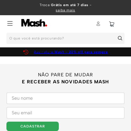
TERMOS MAIS BUSCADOS
Troca
Grátis em até 7 dias
-
saiba mais
1
º
KIT
2
º
INFANTIL
O que você está procurando?
3
º
BOXER
4
º
KITS
Assinatura
Mash - 20% off para sempre
5
º
SUNGA
6
º
CUECA
NÃO PARE DE MUDAR
7
º
MEIA
E RECEBER AS NOVIDADES MASH
8
º
KIT CUECA
9
º
KIT CUECAS
10
º
KIT CUECA BOXER
CADASTRAR