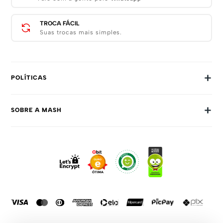
TROCA FÁCIL
Suas trocas mais simples.
+
POLÍTICAS
Trocas E Devoluções
+
SOBRE A MASH
Prazos E Entregas
Política De Privacidade
Sobre Nós
Dúvidas Frequentes
Trabalhe Conosco
Como Comprar
Fale Conosco
Formas De Pagamento
Compra Segura
Política De Promoções