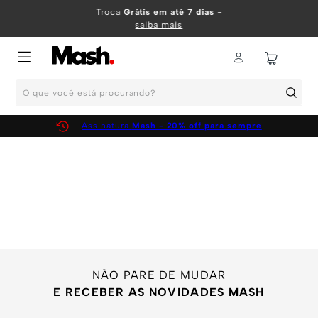
TERMOS MAIS BUSCADOS
Troca
Grátis em até 7 dias
-
saiba mais
1
º
KIT
2
º
INFANTIL
O que você está procurando?
3
º
BOXER
4
º
KITS
Assinatura
Mash - 20% off para sempre
5
º
SUNGA
6
º
CUECA
7
º
MEIA
8
º
KIT CUECA
9
º
KIT CUECAS
10
º
KIT CUECA BOXER
NÃO PARE DE MUDAR
E RECEBER AS NOVIDADES MASH