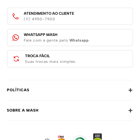
ATENDIMENTO AO CLIENTE
(11) 4950-7900
WHATSAPP MASH
Fale com a gente pelo
Whatsapp
TROCA FÁCIL
Suas trocas mais simples.
+
POLÍTICAS
Trocas E Devoluções
+
SOBRE A MASH
Prazos E Entregas
Política De Privacidade
Sobre Nós
Dúvidas Frequentes
Trabalhe Conosco
Como Comprar