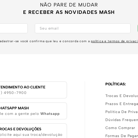
NÃO PARE DE MUDAR
E RECEBER AS NOVIDADES MASH
adastrar-se você confirma que leu e concorda com a
política e termos de privac
POLÍTICAS:
TENDIMENTO AO CLIENTE
11) 4950-7900
Trocas E Devolu
Prazos E Entreg
HATSAPP MASH
Política De Priv
le com a gente pelo
Whatsapp
Dúvidas Freque
Como Comprar
ROCAS E DEVOLUÇÕES
olicite aqui sua troca/devolução
Formas De Paga