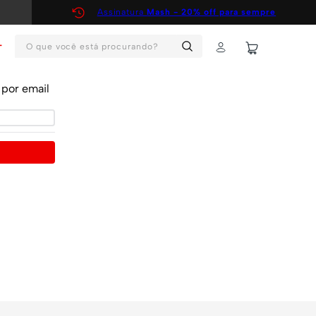
Assinatura
Mash - 20% off para sempre
O que você está procurando?
T
por email