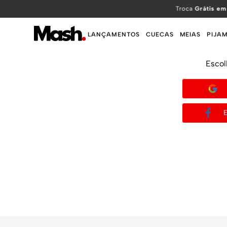
TERMOS MAIS BUSCADOS
Troca
Grátis em
1
º
KIT
LANÇAMENTOS
CUECAS
MEIAS
PIJA
2
º
INFANTIL
Escol
3
º
BOXER
4
º
KITS
5
º
SUNGA
6
º
CUECA
7
º
MEIA
8
º
KIT CUECA
9
º
KIT CUECAS
10
º
KIT CUECA BOXER