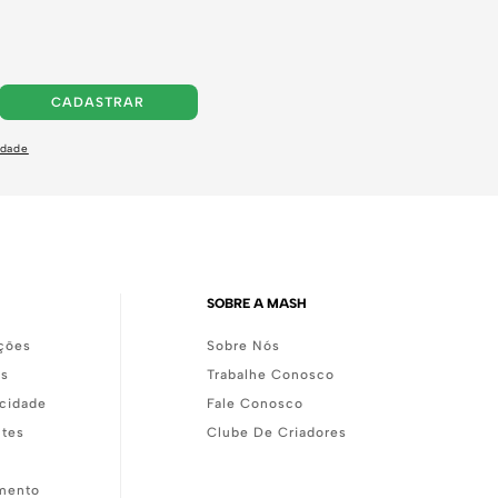
CADASTRAR
idade
SOBRE A MASH
ções
Sobre Nós
as
Trabalhe Conosco
acidade
Fale Conosco
ntes
Clube De Criadores
mento