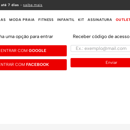
 até 7 dias
-
saiba mais
MAS
MODA PRAIA
FITNESS
INFANTIL
KIT
ASSINATURA
OUTLE
ha uma opção para entrar
Receber código de acesso 
ENTRAR COM
GOOGLE
Enviar
ENTRAR COM
FACEBOOK