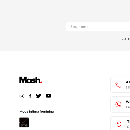
Ao c
A
(
W
Fa
Moda intima feminina
T
S