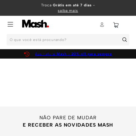
TERMOS MAIS BUSCADOS
Troca
Grátis em até 7 dias
-
saiba mais
1
º
KIT
2
º
INFANTIL
O que você está procurando?
3
º
BOXER
4
º
KITS
Assinatura
Mash - 20% off para sempre
5
º
CUECA
6
º
SUNGA
7
º
MEIA
8
º
KIT CUECA
9
º
KIT CUECAS
10
º
KIT CUECA BOXER
NÃO PARE DE MUDAR
E RECEBER AS NOVIDADES MASH