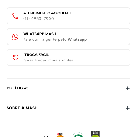
ATENDIMENTO AO CLIENTE
(11) 4950-7900
WHATSAPP MASH
Fale com a gente pelo
Whatsapp
TROCA FÁCIL
Suas trocas mais simples.
+
POLÍTICAS
Trocas E Devoluções
+
SOBRE A MASH
Prazos E Entregas
Política De Privacidade
Sobre Nós
Dúvidas Frequentes
Trabalhe Conosco
Como Comprar